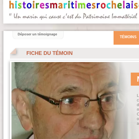
Déposer un témoignage
TÉMOINS
FICHE DU TÉMOIN
L
c
d
m
C
o
a