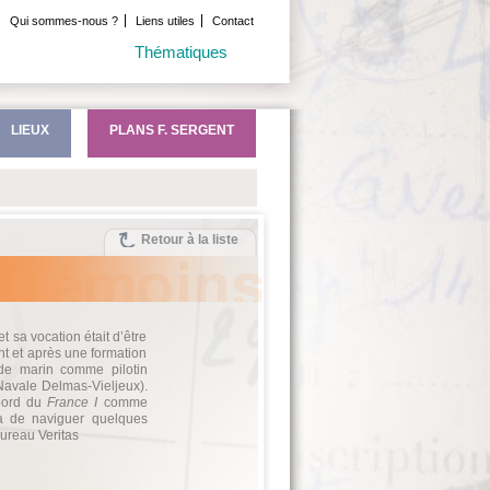
Qui sommes-nous ?
Liens utiles
Contact
Thématiques
LIEUX
PLANS F. SERGENT
Retour à la liste
 sa vocation était d’être
t et après une formation
 de marin comme pilotin
Navale Delmas-Vieljeux).
 bord du
France I
comme
a de naviguer quelques
Bureau Veritas