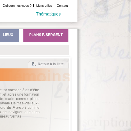
Qui sommes-nous ?
Liens utiles
Contact
Thématiques
LIEUX
PLANS F. SERGENT
Retour à la liste
 sa vocation était d’être
t et après une formation
 de marin comme pilotin
Navale Delmas-Vieljeux).
 bord du
France I
comme
a de naviguer quelques
Bureau Veritas