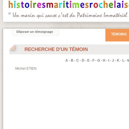
Déposer un témoignage
TÉMOINS
RECHERCHE D'UN TÉMOIN
A
-
B
-
C
-
D
-
E
-
F
-
G
-
H
-
I
-
J
-
K
-
L
-
Michel
ETIEN