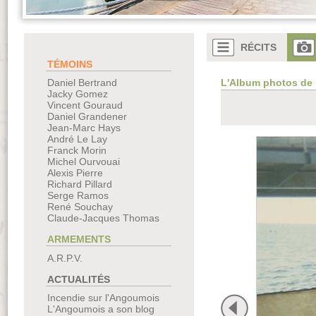
RÉCITS
TÉMOINS
L'Album photos de
Daniel Bertrand
Jacky Gomez
Vincent Gouraud
Daniel Grandener
Jean-Marc Hays
André Le Lay
Franck Morin
Michel Ourvouai
Alexis Pierre
Richard Pillard
Serge Ramos
René Souchay
Claude-Jacques Thomas
ARMEMENTS
A.R.P.V.
ACTUALITÉS
Incendie sur l'Angoumois
L'Angoumois a son blog