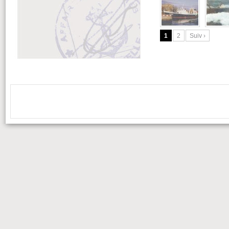
1
2
Suiv ›