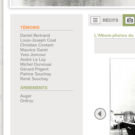
RÉCITS
TÉMOINS
L'Album photos du
Daniel Bertrand
Louis-Joseph Coat
Christian Contant
Maurice Garet
Yves Joncour
André Le Lay
Michel Ourvouai
Gérard Prigent
Patrice Souchay
René Souchay
ARMEMENTS
Auger
Onfroy