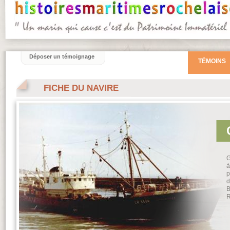
Déposer un témoignage
TÉMOINS
FICHE DU NAVIRE
G
à
p
d
B
R