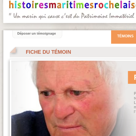
Déposer un témoignage
TÉMOINS
FICHE DU TÉMOIN
P
s
L
m
l