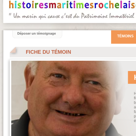
Déposer un témoignage
TÉMOINS
FICHE DU TÉMOIN
H
f
b
a
f
p
é