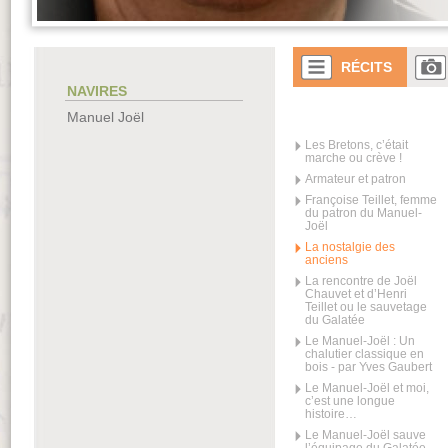
RÉCITS
NAVIRES
Manuel Joël
Les Bretons, c’était
marche ou crève !
Armateur et patron
Françoise Teillet, femme
du patron du Manuel-
Joël
La nostalgie des
anciens
La rencontre de Joël
Chauvet et d’Henri
Teillet ou le sauvetage
du Galatée
Le Manuel-Joël : Un
chalutier classique en
bois - par Yves Gaubert
Le Manuel-Joël et moi,
c’est une longue
histoire…
Le Manuel-Joël sauve