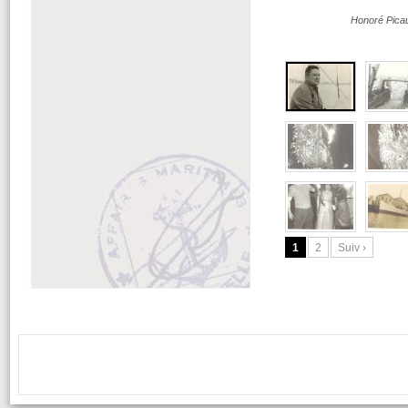
Honoré Picau
1
2
Suiv ›