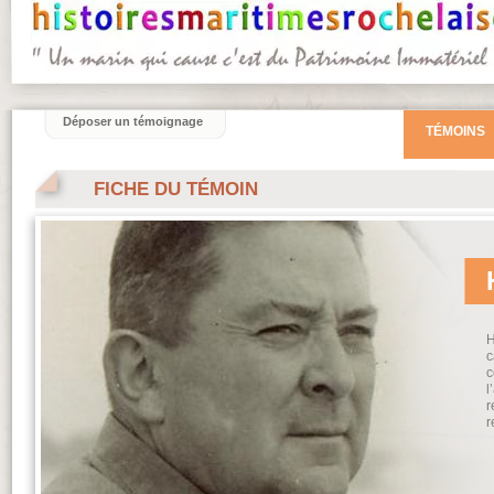
Déposer un témoignage
TÉMOINS
FICHE DU TÉMOIN
H
c
c
l
r
r