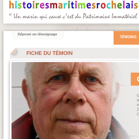
Déposer un témoignage
TÉMOINS
FICHE DU TÉMOIN
G
d
m
2
C