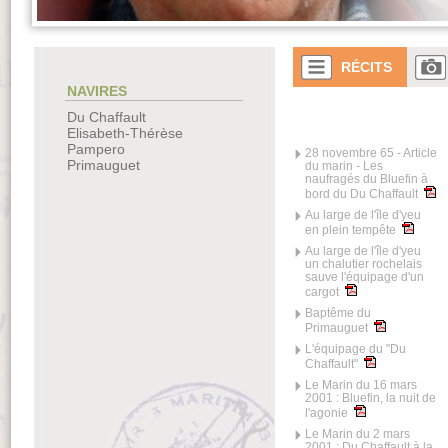
RÉCITS
NAVIRES
Du Chaffault
Elisabeth-Thérèse
Pampero
28 novembre 65 - Article
Primauguet
du marin - Les
naufragés du Bluefin à
bord du Du Chaffault
Au large de l'île d'yeu
en plein tempête
Au large de l'île d'yeu
un chalutier rochelais
sauve l'équipage d'un
cargot
Baptême du
Primauguet
L'équipage du "Du
Chaffault"
Le Marin du 16 mars
2001 : Bluefin, la nuit de
l'agonie
Le Marin du 2 mars
2001 : Du Chaffault à la