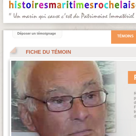
Déposer un témoignage
TÉMOINS
FICHE DU TÉMOIN
R
p
d
F
t
d