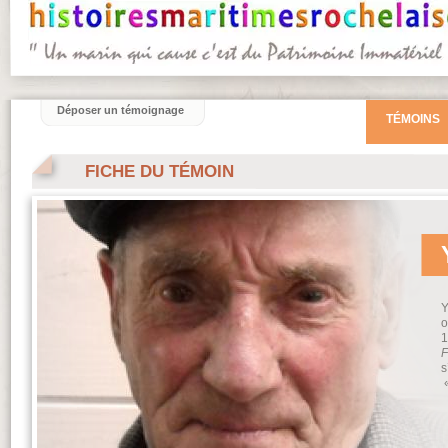
Déposer un témoignage
TÉMOINS
FICHE DU TÉMOIN
Y
o
1
F
s
«