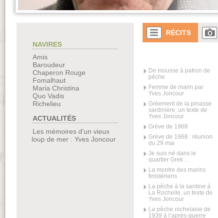
RÉCITS
NAVIRES
Amis
Baroudeur
De mousse à patron de
Chaperon Rouge
pêche
Fomalhaut
Femme de marin par
Maria Christina
Yves Joncour
Quo Vadis
Richelieu
Gréement de la pinasse
sardinière, un texte de
Yves Joncour
ACTUALITÉS
Grève de 1968
Les mémoires d'un vieux
Grève de 1968 : réunion
loup de mer : Yves Joncour
du 29 mai
Je suis né dans le
quartier Grek…
La montre des marins
finistériens
La pêche à la sardine à
La Rochelle, un texte de
Yves Joncour
La pêche rochelaise de
1939 à l’après-guerre