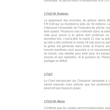
camarade, ils auront donc à rembourser à la CGT l
17h20 M. Bobinec
Le payement des journées de grèves devra être
F.R.O.M qui se montrent à près de 50 millions. L
l’état pour l’ensemble de l’industrie de pêche, 
faire autant. Plusieurs voix s’élèvent dans la sal
vote pour savoir si la grève doit continuer ou
première fois, c’est-à-dire le mardi 21 mai, la gr
qu’elle a été confirmé le mardi 28 mai dans la sall
la grève est générale dans toute la France po
inscrits maritimes sont associés à ce mouvement
de travail, une retraite plus forte pour les bass
veuves et aux orphelins. Si le poisson du
Thierr
partager le déficit.
17h23
Le Chef mécanicien du
Chassiron
demande à ce
soient exposés mais précise que les armements
pourront pas toujours payer.
17h24 M. Menu
Confirme que les ventes seront remboursées avec