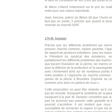
le faire un comptable de son choix qui aurait la c
M. Menu s’étend notamment sur le prix du matéri
entre pour une valeur importante.
Jean Joncour, patron du
Béarn
dit que l’Aunis es
faut pas en parler, il précise que quand la dor
revendu au marché 500F.
17h M. Sanquer
Précise que les différents problèmes qui vienne
poisson, marché commun, salaire garantie, l’appa
de rapport de plusieurs entretiens avec les marins
le Président du syndicat des armateurs, voi
parfaitement les différents problèmes des marins
que durant l’évolution de la pêche, les marins on
pour la défense de la profession et la sauvegarde 
avec l’Armement dont sur de nombreux points l
notre position à l’approche du marché commun e
jamais de la pêche à Bruxelles. Exprime sa co
sommes unis alors on parlera de nous ».
Cette proposition ne peut être réalisée qu’à co
pas de réussite. Evoquant le problème de la gara
naviguant à la part. M. Sanquer considère que la
part ne pourront pas assurer cette garantie et 
pourrait s’accélérer. Il est évident que nous 
susceptible de renverser la vapeur et que les a
jamais solidaire des patrons et des équipages qu