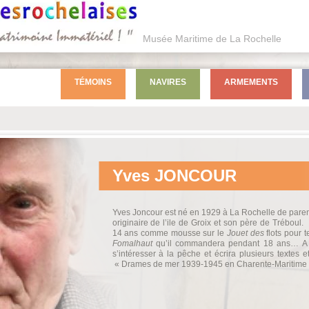
Musée Maritime de La Rochelle
TÉMOINS
NAVIRES
ARMEMENTS
Yves
JONCOUR
Yves Joncour est né en 1929 à La Rochelle de paren
originaire de l’ile de Groix et son père de Tréboul.
14 ans comme mousse sur le
Jouet des
flots pour 
Fomalhaut
qu’il commandera pendant 18 ans…
A
s’intéresser à la pêche et écrira plusieurs textes e
« Drames de mer 1939-1945 en Charente-Maritime 