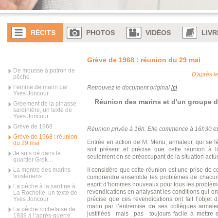
RÉCITS
PHOTOS
VIDÉOS
LIVR
Grève de 1968 : réunion du 29 mai
De mousse à patron de
D'après l
pêche
Femme de marin par
Retrouvez le document original
ici
Yves Joncour
Réunion des marins et d'un groupe d'
Gréement de la pinasse
sardinière, un texte de
Yves Joncour
Grève de 1968
Réunion privée à 16h. Elle commence à 16h30 et
Grève de 1968 : réunion
Entrée en action de M. Menu, armateur, qui se f
du 29 mai
soit présent et précise que cette réunion à l
Je suis né dans le
seulement en se préoccupant de la situation actue
quartier Grek…
Il considère que cette réunion est une prise de c
La montre des marins
finistériens
comprendre ensemble les problèmes de chacun s
esprit d’hommes nouveaux pour tous les problème
La pêche à la sardine à
revendications en analysant les conditions qui o
La Rochelle, un texte de
précise que ces revendications ont fait l’objet
Yves Joncour
marin par l’entremise de ses collègues armate
La pêche rochelaise de
justifiées mais pas toujours facile à mettre e
1939 à l’après-guerre