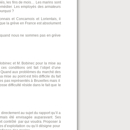
ériés, les fins de mois… Les marins sont
y remédier. Les employés des armateurs
ourquoi ?
nnais et Concarnois et Lorientais, il
ie que la grève en France est absolument
 quand nous ne sommes pas en grève
. Bobinec et M. Bobinec pour la mise au
ces conditions ont fait l’objet d’une
rs. Quand aux problèmes du marché des
 mise au point est très difficile du fait
es pas représentés à Bruxelles mais il
osse difficulté réside dans le fait que le
directement au sujet du rapport qu’il a
jamais été envisagée auparavant. Ses
oit contrôlé par qui voudra. Proposer à
es d’exploitation ou qu’il désigne pour