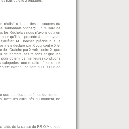
es frais qu’elle a engagés.
 réalisé à l’aide des ressources du
es Boulonnais ont perçu un milliard de
nous les Rochelais nous n’avons qu’à en
le pour qu’il soit procédé à un nouveau
 s’arrêter. M. Bobinec précise que la
ève a été déclaré par X voix contre X et
e de l’Oratoire par X voix contre X, que
ur de nombreuses raisons et que les
 pour obtenir de meilleures conditions
es catégories, une retraite décente aux
y
a été invendu ce sera au F.R.O.M de
 que tous les problèmes du moment
, avec les difficultés du moment, ne
 l’aide de la caisse du F.R.O.M et que