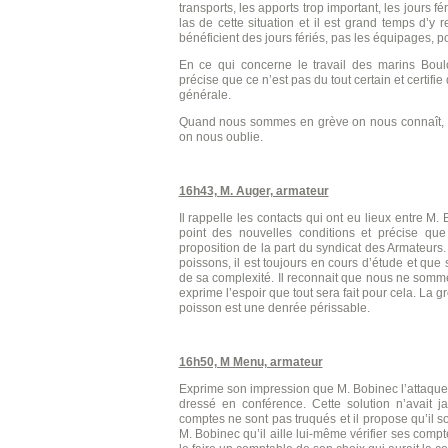
transports, les apports trop important, les jours f
las de cette situation et il est grand temps d’
bénéficient des jours fériés, pas les équipages, p
En ce qui concerne le travail des marins Boulo
précise que ce n’est pas du tout certain et certif
générale.
Quand nous sommes en grève on nous connaît,
on nous oublie.
16h43, M. Auger, armateur
Il rappelle les contacts qui ont eu lieux entre M
point des nouvelles conditions et précise que 
proposition de la part du syndicat des Armateu
poissons, il est toujours en cours d’étude et que sa
de sa complexité. Il reconnait que nous ne somm
exprime l’espoir que tout sera fait pour cela. La gr
poisson est une denrée périssable.
16h50, M Menu, armateur
Exprime son impression que M. Bobinec l’attaque 
dressé en conférence. Cette solution n’avait 
comptes ne sont pas truqués et il propose qu’il s
M. Bobinec qu’il aille lui-même vérifier ses compt