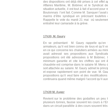
des dispositions ont déjà été prises à cet effet 
Affaires Maritime, M. Bobinec et le Syndicat de
situation actuelle, il est tout à fait d’accord pour
Boulonnais l’ont fait. Comme M. Sanquer l’avait déj
marins d’être syndiqué en précisant toutefois
Rappelle le vote du mardi 21 mai où seulement 
entraîné leur camarade à la grève.
17h30, M. Gaury
En se présentant M. Gaury rappelle qu’en t
armateurs, qu’il est bien connu de tous et qu’il
en ce qui concerne les chalutiers armées au mi
avait adressé ses propositions aux Syndica
propositions ont été adressées à M Bobinec. I
minimum garantie et cite les chiffres qui on
chaudrée est comprise dans le salaire M. Menu 
soit attachée au salaire. M. Gaury admet le princip
et expose rapidement son point de vue. M. Gau
propositions qu’il veut faire et des modifications 
continuera quand même malgré l’accord qu’il aur
17h39 M. Auger
Revient sur le problème des godailles un peu lo
plusieurs tonnes, fausse souvent les cours à l’
dans un circuit parallèle à des cours souvent très 