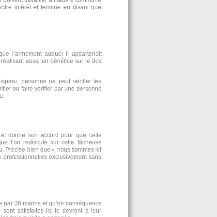
tre intérêt et termine en disant que
que l’armement auquel il appartenait
 réalisant aussi un bénéfice sur le dos
sparu, personne ne peut vérifier les
rifier ou faire vérifier par une personne
u.
et et donne son accord pour que cette
que l’on rediscute sur cette fâcheuse
ru. Précise bien que « nous sommes ici
ns professionnelles exclusivement sans
te par 38 marins et qu’en conséquence
sont satisfaites ils le devront à leur