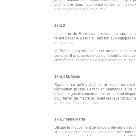
pour entrer dans l’économie de demain, dans vo
« nous avons besoin de vous ».
17h10
Le patron de
Roussillon
explique sa surprise 
faisait payer le gasoil au prix fort aux équipages
des marins.
M. Bobinec explique que cet armement étant di
comptes. Il précise toutefois qu’ils sont prêts à vé
compétente les comptes d’exploitation de M. Men
17h14 M. Menu
Rappelle ce qu’il a déjà dit et écrit à ce suj
vérification puisse s’effectuer. Demande à ce 
affaire de gasoil concernant cet armement dispa
pour tenter de mettre au point les revendicatio
aucunes idées politiques ».
17h17 Mme Marin
Dit que le mouvement de grève a été mis en rou
si les revendications de l’ensemble des marins 