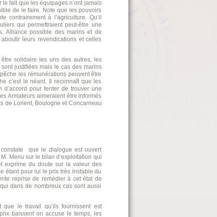
r le fait que les équipages n’ont jamais
sible de le faire. Note que les pouvoirs
te contrairement à l’agriculture. Qu’il
culiers qui permettraient peut-être une
es. Alliance possible des marins et de
aboutir leurs revendications et celles
re solidaire les uns des autres, les
sont justifiées mais le cas des marins
e pêche les rémunérations peuvent être
e c’est le néant. Il reconnaît que les
en d’accord pour tenter de trouver une
 les Armateurs aimeraient être informés
rts de Lorient, Boulogne et Concarneau
 constate que le dialogue est ouvert
 M. Menu sur le bilan d’exploitation qui
et exprime du doute sur la valeur des
 étant pour lui le prix très instable du
rente reprise de remédier à cet état de
s qui dans de nombreux cas sont aussi
 que le travail qu’ils fournissent est
rix baissent on accuse le temps, les