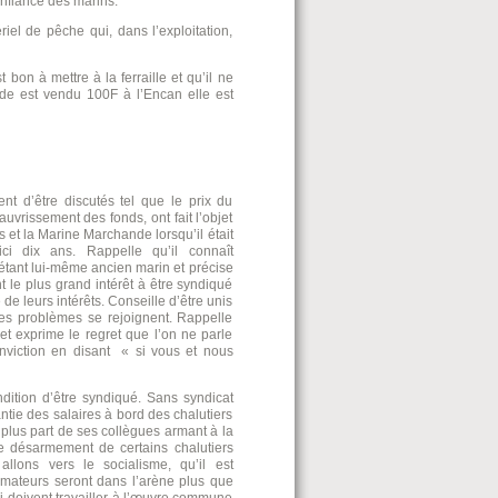
onfiance des marins.
el de pêche qui, dans l’exploitation,
t bon à mettre à la ferraille et qu’il ne
ade est vendu 100F à l’Encan elle est
nt d’être discutés tel que le prix du
uvrissement des fonds, ont fait l’objet
 et la Marine Marchande lorsqu’il était
ci dix ans. Rappelle qu’il connaît
 étant lui-même ancien marin et précise
t le plus grand intérêt à être syndiqué
de leurs intérêts. Conseille d’être unis
es problèmes se rejoignent. Rappelle
t exprime le regret que l’on ne parle
nviction en disant « si vous et nous
ndition d’être syndiqué. Sans syndicat
ntie des salaires à bord des chalutiers
 plus part de ses collègues armant à la
le désarmement de certains chalutiers
allons vers le socialisme, qu’il est
rmateurs seront dans l’arène plus que
i doivent travailler à l’œuvre commune