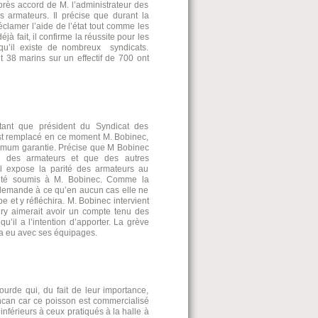
après accord de M. l’administrateur des
s armateurs. Il précise que durant la
 réclamer l’aide de l’état tout comme les
à fait, il confirme la réussite pour les
 qu’il existe de nombreux syndicats.
38 marins sur un effectif de 700 ont
ant que président du Syndicat des
 est remplacé en ce moment M. Bobinec,
nimum garantie. Précise que M Bobinec
ts des armateurs et que des autres
l expose la parité des armateurs au
t été soumis à M. Bobinec. Comme la
demande à ce qu’en aucun cas elle ne
e et y réfléchira. M. Bobinec intervient
ry aimerait avoir un compte tenu des
qu’il a l’intention d’apporter. La grève
a eu avec ses équipages.
urde qui, du fait de leur importance,
Encan car ce poisson est commercialisé
inférieurs à ceux pratiqués à la halle à