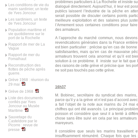
problèmes particuliers à La Rochelle et insiste su
Les conditions de vie du
dialogué directement. Aujourd’hui, il leur est pos
marin sardinier, un texte
publics laissent l’Industrie de la pêche en atten
de Yves Joncour
serait possible de discuter certains points parti
Les sardiniers, un texte
meilleure exploitation et des salaires plus just
de Yves Joncour
l’Armement sous certaines conditions pour faire 
des armateurs.
Population maritime et
vie quotidienne sur le
A l’approche du marché commun, nous devons êt
port de la Rochelle
revendications générales dans la France entière 
Rapport de mer de La
est bien particulier : précise qu’en cas de bonn
Vague
satisfaisantes, mais qu’en cas de mauvaise pêch
Rapport de mer du
armateurs trouvent cela anormal et qu’il est bi
Fomalhaut
solution à ce problème. Il insiste sur le fait que
Reconstruction des
des raisons de cette grève et précise que les po
flottes de pêche après
ne soit pas touchés pas cette grève.
guerre.
Grève 1968 : réunion du
29 mai
16h37
Grève de 1968
M. Bobinec, secrétaire du syndicat des marins,
Liste des documents
parce qu’il y a la grève et n’est pas d’accord avec
confiés par Yves
a fait l’objet de la note aux marins du 24 mai 
Joncour au Musée
chiffres qui ont été avancés. Le principal problème
Maritime
poisson et considère que seul il a tenté à diffé
Sauvetage du
chose sans être suivi en cela par les armateur
Casteldore par le
mareyeurs.
Picorre : revue de
presse
Il considère que seuls les marins travaillent et
insuffisamment rémunéré. Chaque fois que les p