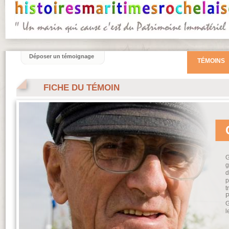
Déposer un témoignage
TÉMOINS
FICHE DU TÉMOIN
G
g
d
p
t
P
G
l