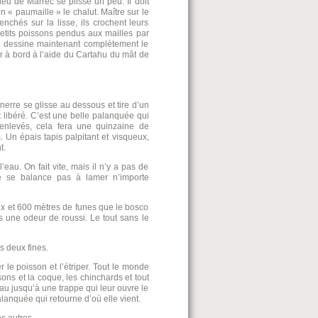
leu de Marrec se plisse un peu. Il doit
n « paumaille » le chalut. Maître sur le
nchés sur la lisse, ils crochent leurs
s petits poissons pendus aux mailles par
se dessine maintenant complètement le
r à bord à l’aide du Cartahu du mât de
nerre se glisse au dessous et tire d’un
t libéré. C’est une belle palanquée qui
 enlevés, cela fera une quinzaine de
 Un épais tapis palpitant et visqueux,
t.
eau. On fait vite, mais il n’y a pas de
e se balance pas à lamer n’importe
ux et 600 mètres de funes que le bosco
ns une odeur de roussi. Le tout sans le
s deux fines.
er le poisson et l’étriper. Tout le monde
ons et la coque, les chinchards et tout
u jusqu’à une trappe qui leur ouvre le
lanquée qui retourne d’où elle vient.