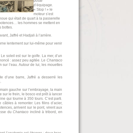
poste
d’équipage.
« Stop ! » le
moteur s’est
ue qui était de quart à la passerelle
x potences… les hommes se mettent en
s bottes.
nt, Jaffré et Hadjali à l’arrière.
urne lentement sur lui-même pour venir
Le soleil est sur le golfe. La mer, d’un
annoncé : assez peu agitée. Le
Chantaco
ur l’eau. Autour de lui, les mouettes
e d’une barre, Jaffré a desserré les
.
a main gauche sur l’embrayage, la main
 sur le frein, le bosco est prêt à lancer
ne qui tourne à 350 tours. C’est parti.
 câbles à remonter. Les filins d’acier,
ences, arrivent sur le pont, virent aux
casse du
Chantaco
incliné à tribord, en