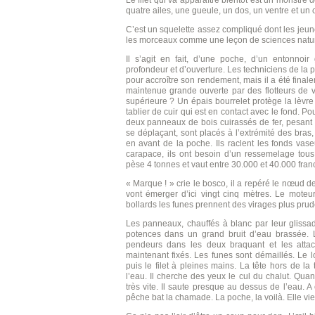
Le filet qui va apparaître bientôt est un monstre 
quatre ailes, une gueule, un dos, un ventre et un c
C’est un squelette assez compliqué dont les je
les morceaux comme une leçon de sciences natur
Il s’agit en fait, d’une poche, d’un entonnoi
profondeur et d’ouverture. Les techniciens de la
pour accroître son rendement, mais il a été fina
maintenue grande ouverte par des flotteurs de v
supérieure ? Un épais bourrelet protège la lèvre i
tablier de cuir qui est en contact avec le fond. Po
deux panneaux de bois cuirassés de fer, pesant 
se déplaçant, sont placés à l’extrémité des bras
en avant de la poche. Ils raclent les fonds vas
carapace, ils ont besoin d’un ressemelage tous
pèse 4 tonnes et vaut entre 30.000 et 40.000 fran
« Marque ! » crie le bosco, il a repéré le nœud d
vont émerger d’ici vingt cinq mètres. Le moteu
bollards les funes prennent des virages plus prud
Les panneaux, chauffés à blanc par leur glissad
potences dans un grand bruit d’eau brassée.
pendeurs dans les deux braquant et les atta
maintenant fixés. Les funes sont démaillés. Le long
puis le filet à pleines mains. La tête hors de la
l’eau. Il cherche des yeux le cul du chalut. Quan
très vite. Il saute presque au dessus de l’eau. 
pêche bat la chamade. La poche, la voilà. Elle vie