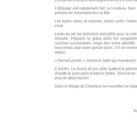
Les paniers remplis sont alignés les uns à coté de
L’étripage est rapidement fait. Le couteau bien
poisson en remontant vers la tête.
Les tripes roses et mauves, prises entre l’inde
coup.
Lavés au jet, les poissons sont prêts pour la cu
mousse. Préparer la glace dans les compartime
couches successives, exige des soins attentifs.
sera vendu que dans quinze jours. S’il se conse
valeur.
« Dernier panier », annonce Jafré qui manœuvre 
C’est fini. Le bosco et son aide quittent la pénom
chauffe le pont plein d’odeurs fortes. Tout est
plus de deux heures.
Dans le sillage du
Chantaco
les mouettes se réga
Reportage de Mich