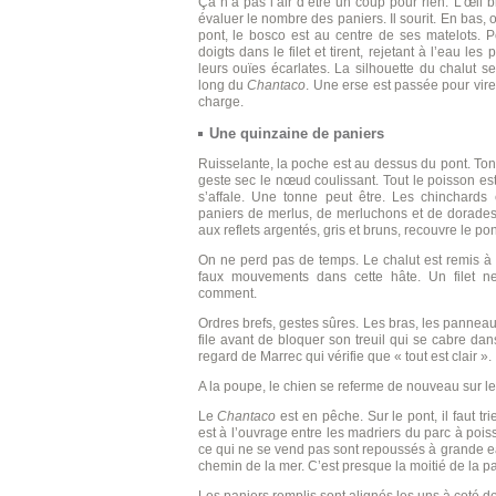
Ça n’a pas l’air d’être un coup pour rien. L’œil b
évaluer le nombre des paniers. Il sourit. En bas, o
pont, le bosco est au centre de ses matelots. Pe
doigts dans le filet et tirent, rejetant à l’eau le
leurs ouïes écarlates. La silhouette du chalut 
long du
Chantaco
. Une erse est passée pour vire
charge.
Une quinzaine de paniers
Ruisselante, la poche est au dessus du pont. Ton
geste sec le nœud coulissant. Tout le poisson es
s’affale. Une tonne peut être. Les chinchards
paniers de merlus, de merluchons et de dorades.
aux reflets argentés, gris et bruns, recouvre le pon
On ne perd pas de temps. Le chalut est remis à l’
faux mouvements dans cette hâte. Un filet n
comment.
Ordres brefs, gestes sûres. Les bras, les pannea
file avant de bloquer son treuil qui se cabre da
regard de Marrec qui vérifie que « tout est clair ».
A la poupe, le chien se referme de nouveau sur le
Le
Chantaco
est en pêche. Sur le pont, il faut tri
est à l’ouvrage entre les madriers du parc à poiss
ce qui ne se vend pas sont repoussés à grande ea
chemin de la mer. C’est presque la moitié de la pa