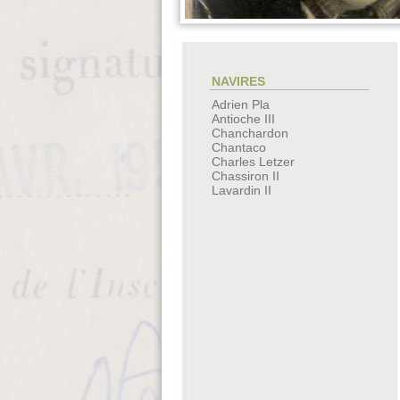
NAVIRES
Adrien Pla
Antioche III
Chanchardon
Chantaco
Charles Letzer
Chassiron II
Lavardin II