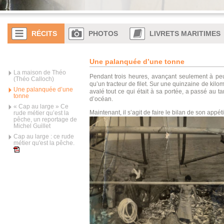
RÉCITS
PHOTOS
LIVRETS MARITIMES
Une palanquée d’une tonne
La maison de Théo
Pendant trois heures, avançant seulement à pe
(Théo Calloch)
qu’un tracteur de filet. Sur une quinzaine de kilo
Une palanquée d’une
avalé tout ce qui était à sa portée, a passé au t
tonne
d’océan.
« Cap au large » Ce
Maintenant, il s’agit de faire
le bilan de son appéti
rude métier qu’est la
pêche, un reportage de
Michel Guillet
Cap au large : ce rude
métier qu'est la pêche.