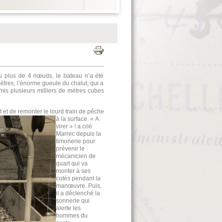
u plus de 4 nœuds, le bateau n’a été
mètres, l’énorme gueule du chalut, qui a
amis plusieurs milliers de mètres cubes
t et de remonter le lourd train de pêche
à la surface. « A
virer » ! a crié
Marrec depuis la
timonerie pour
prévenir le
mécanicien de
quart qui va
monter à ses
cotés pendant la
manœuvre. Puis,
il a déclenché la
sonnerie qui
alerte les
hommes du