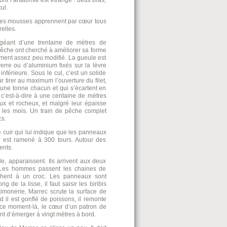
dont l’anatomie est étrange : deux bras,
ul.
unes mousses apprennent par cœur tous
elles.
r géant d’une trentaine de mètres de
 pêche ont cherché à améliorer sa forme
lement assez peu modifié. La gueule est
erre ou d’aluminium fixés sur la lèvre
nférieure. Sous le cul, c’est un solide
ur tirer au maximum l’ouverture du filet,
une tonne chacun et qui s’écartent en
, c’est-à-dire à une centaine de mètres
eux et rocheux, et malgré leur épaisse
 les mois. Un train de pêche complet
cs.
e cuir qui lui indique que les panneaux
r est ramené à 300 tours. Autour des
ents.
e, apparaissent. Ils arrivent aux deux
 Les hommes passent les chaines de
chent à un croc. Les panneaux sont
 de la lisse, il faut saisir les biribis
 timonerie, Marrec scrute la surface de
d il est gonflé de poissons, il remonte
A ce moment-là, le cœur d’un patron de
nt d’émerger à vingt mètres à bord.