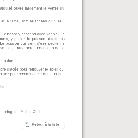
s autres.
 aiguisé ouvre largement le ventre du
x et la lame, sont arrachées d’un seul
le. Le bosco y descend avec Yannick, le
nts, y placer le poisson, doser les
 Le poisson qui vient d’être pêché ne
rve mal, il aura perdu beaucoup de sa
le palan.
bre glacée pour retrouver le soleil qui
 en place pour recommencer dans un peu
lent.
el Guillet
Retour à la liste