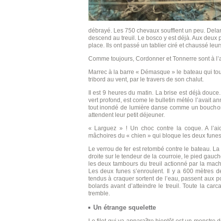
débrayé. Les 750 chevaux soufflent un peu. Delano
descend au treuil. Le bosco y est déjà. Aux deu
place. Ils ont passé un tablier ciré et chaussé leur
Comme toujours, Cordonner et Tonnerre sont à l’ava
Marrec à la barre « Démasque » le bateau qui to
tribord au vent, par le travers de son chalut.
Il est 9 heures du matin. La brise est déjà douce. 
vert profond, est come le bulletin météo l’avait 
tout inondé de lumière danse comme un bouchon s
attendent leur petit déjeuner.
« Larguez » ! Un choc contre la coque. A l’aid
mâchoires du « chien » qui bloque les deux funes
Le verrou de fer est retombé contre le bateau. L
droite sur le tendeur de la courroie, le pied gauche
les deux tambours du treuil actionné par la machi
Les deux funes s’enroulent. Il y a 600 mètres de
tendus à craquer sortent de l’eau, passent aux pot
bolards avant d’atteindre le treuil. Toute la car
tremble.
Un étrange squelette