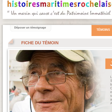
Déposer un témoignage
TÉMOINS
FICHE DU TÉMOIN
L
S
b
C
e
s
a
A