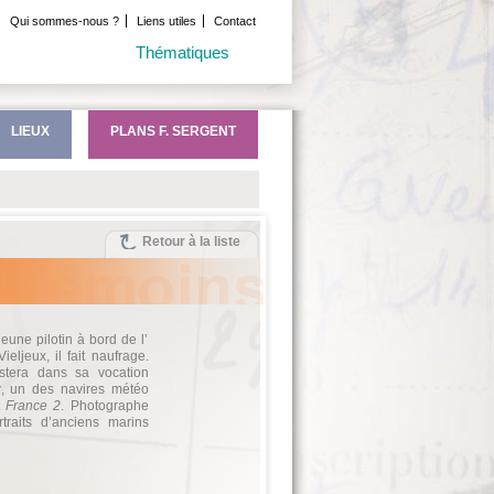
Qui sommes-nous ?
Liens utiles
Contact
Thématiques
LIEUX
PLANS F. SERGENT
Retour à la liste
eune pilotin à bord de l’
ljeux, il fait naufrage.
istera dans sa vocation
z
, un des navires météo
t
France 2
. Photographe
traits d’anciens marins