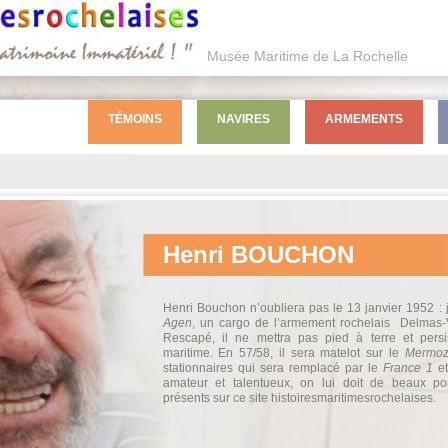
Musée Maritime de La Rochelle
TÉMOINS
NAVIRES
ARMEMENTS
Henri
BOUCHON
Henri Bouchon n’oubliera pas le 13 janvier 1952 : j
Agen
, un cargo de l’armement rochelais Delmas-Vie
Rescapé, il ne mettra pas pied à terre et pers
maritime. En 57/58, il sera matelot sur le
Mermo
stationnaires qui sera remplacé par le
France 1
e
amateur et talentueux, on lui doit de beaux por
présents sur ce site histoiresmaritimesrochelaises.