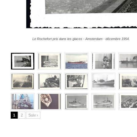
Le Rochefort pris dans les glaces - Amsterdam - décembre 1954.
1
2
Suiv ›