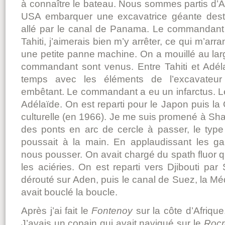
à connaître le bateau. Nous sommes partis d’A
USA embarquer une excavatrice géante destin
allé par le canal de Panama. Le commandant 
Tahiti, j’aimerais bien m’y arrêter, ce qui m’arran
une petite panne machine. On a mouillé au larg
commandant sont venus. Entre Tahiti et Adé
temps avec les éléments de l’excavateur 
embêtant. Le commandant a eu un infarctus. 
Adélaïde. On est reparti pour le Japon puis la 
culturelle (en 1966). Je me suis promené à Shang
des ponts en arc de cercle à passer, le type 
poussait à la main. En applaudissant les ga
nous pousser. On avait chargé du spath fluor q
les aciéries. On est reparti vers Djibouti pa
dérouté sur Aden, puis le canal de Suez, la Mé
avait bouclé la boucle.
Après j’ai fait le
Fontenoy
sur la côte d’Afrique
J’avais un copain qui avait navigué sur le
Rocr