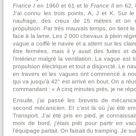
France I
en 1960 et 61 et le
France II
en 62, 
J’ai connu les trois points, A, J et K. Sur l
naufrage, des creux de 15 mètres et on
propulsion. Par très mauvais temps, on tient le
face à la lame. Les 2 000 chevaux à plein régim
vague a coiffé le navire et a atterri sur les clai
être fermées, mais il y avait des fuites et
l’intérieur malgré la ventilation. La vague es
propulsion électrique et tout a disjoncté. Le 
en travers et les vagues ont commencé à nou
qui va jusqu’à 42° est arrivé en bout. On a réu
commandant : « A cinq minutes près, je ne répo
Ensuite, j’ai passé les brevets de mécanic
second mécanicien. Et c’est là où j’ai été 
Transport. J’ai été pris en pied, je connaissa
mois de bord, j’étais prêt pour partir en va
l’équipage partait. On faisait du tramping. Je su