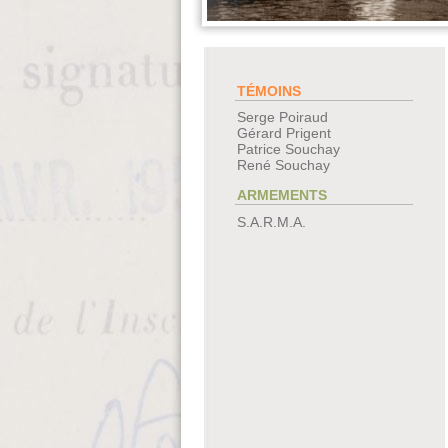
TÉMOINS
Serge Poiraud
Gérard Prigent
Patrice Souchay
René Souchay
ARMEMENTS
S.A.R.M.A.