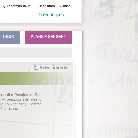
Qui sommes-nous ?
Liens utiles
Contact
Thématiques
LIEUX
PLANS F. SERGENT
Retour à la liste
onstruit à Pasajes de San
l’
Angoumois
(Un des 8
e de La Rochelle). Comme
100 chevaux.