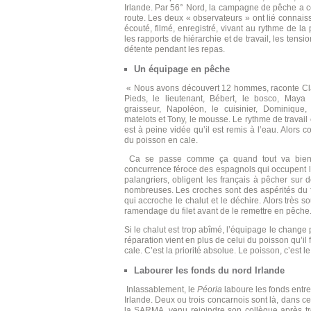
Irlande. Par 56° Nord, la campagne de pêche a 
route. Les deux « observateurs » ont lié connais
écouté, filmé, enregistré, vivant au rythme de la 
les rapports de hiérarchie et de travail, les tens
détente pendant les repas.
Un équipage en pêche
« Nous avons découvert 12 hommes, raconte Claud
Pieds, le lieutenant, Bébert, le bosco, Maya 
graisseur, Napoléon, le cuisinier, Dominique, 
matelots et Tony, le mousse. Le rythme de travail
est à peine vidée qu’il est remis à l’eau. Alors c
du poisson en cale.
Ca se passe comme ça quand tout va bien. M
concurrence féroce des espagnols qui occupent l
palangriers, obligent les français à pêcher sur d
nombreuses. Les croches sont des aspérités du f
qui accroche le chalut et le déchire. Alors très s
ramendage du filet avant de le remettre en pêche
Si le chalut est trop abîmé, l’équipage le change 
réparation vient en plus de celui du poisson qu’il f
cale. C’est la priorité absolue. Le poisson, c’est 
Labourer les fonds du nord Irlande
Inlassablement, le
Péoria
laboure les fonds entr
Irlande. Deux ou trois concarnois sont là, dans ce
la SARMA, venu rejoindre son collègue après tro