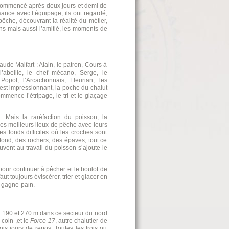
commencé après deux jours et demi de
sance avec l’équipage, ils ont regardé,
pêche, découvrant la réalité du métier,
ions mais aussi l’amitié, les moments de
e Malfart : Alain, le patron, Cours à
l’abeille, le chef mécano, Serge, le
Popof, l’Arcachonnais, Fleurian, les
 est impressionnant, la poche du chalut
ommence l’étripage, le tri et le glaçage
ais la raréfaction du poisson, la
es meilleurs lieux de pêche avec leurs
es fonds difficiles où les croches sont
ond, des rochers, des épaves, tout ce
ouvent au travail du poisson s’ajoute le
.
pour continuer à pêcher et le boulot de
aut toujours éviscérer, trier et glacer en
le gagne-pain.
e 190 et 270 m dans ce secteur du nord
 coin ,et le
Force 17
, autre chalutier de
is jours de repos. Toutes les trois ou