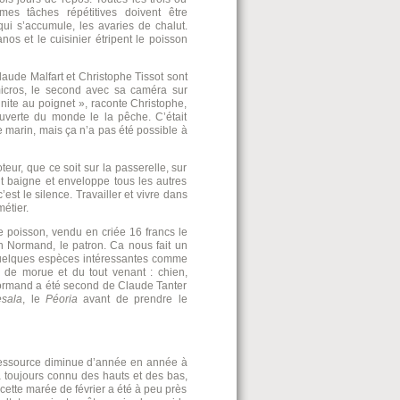
mes tâches répétitives doivent être
qui s’accumule, les avaries de chalut.
nos et le cuisinier étripent le poisson
laude Malfart et Christophe Tissot sont
icros, le second avec sa caméra sur
inite au poignet », raconte Christophe,
ouverte du monde le la pêche. C’était
e marin, mais ça n’a pas été possible à
eur, que ce soit sur la passerelle, sur
it baigne et enveloppe tous les autres
est le silence. Travailler et vivre dans
métier.
e poisson, vendu en criée 16 francs le
n Normand, le patron. Ca nous fait un
uelques espèces intéressantes comme
eu de morue et du tout venant : chien,
n Normand a été second de Claude Tanter
sala
, le
Péoria
avant de prendre le
 ressource diminue d’année en année à
a toujours connu des hauts et des bas,
cette marée de février a été à peu près