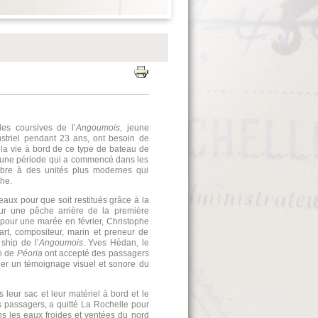
les coursives de l’
Angoumois
, jeune
ustriel pendant 23 ans, ont besoin de
 la vie à bord de ce type de bateau de
d’une période qui a commencé dans les
ibre à des unités plus modernes qui
he.
ateaux pour que soit restitués grâce à la
sur une pêche arrière de la première
 pour une marée en février, Christophe
rt, compositeur, marin et preneur de
 ship de l’
Angoumois
. Yves Hédan, le
on de
Péoria
ont accepté des passagers
arder un témoignage visuel et sonore du
 leur sac et leur matériel à bord et le
passagers, a quitté La Rochelle pour
ans les eaux froides et ventées du nord