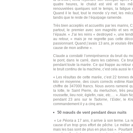
quatre heures, le chalut est viré et les mê
renouvelées quelques soit le temps, la fatigue 
Quand il le faut, tout le monde s’y met, les méca
tandis que le reste de l’équipage ramende.
Très bien acceptés et accueillis par les marins, C
partout, le premier avec son magnéto et ses m
l’épaule. « J’ai les reins « destroyed », une tend
au retour, « mais je ne regrette pas cette déc
passionnant. Quand j’avais 13 ans, je voulais êtr
cause de mon asthme ».
Claude a constaté l’omniprésence du bruit du mot
le pont, dans le carré, dans les cabines. Ce bru
pendant toute la marée. Ce qui frappe au retour c’
le bruit continu de la machine, c’est cela aussi le 
« Les résultas de cette marée, c’est 22 tonnes d
kilo en moyenne, des cours corrects estime Alai
chiffre de 347000 francs. Nous avons ramené q
la lotte, le Saint Pierre, du merluchon, très p
roussette, lieu noir, églefin, raie, etc.… ». Alai
pendant 23 ans sur le
Tadorne
, l’
Eider
, le
Kre
commandement il y a cinq ans.
50 nœuds de vent pendant deux nuits
« Le
Péoria
a 17 ans, il arrive à son terme. La
cause d’un trop gros effort de pêche. Le métier 
mais les bas sont de plus en plus bas ». Pourtant 