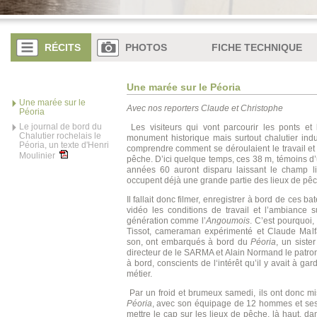
RÉCITS
PHOTOS
FICHE TECHNIQUE
Une marée sur le Péoria
Une marée sur le
Avec nos reporters Claude et Christophe
Péoria
Le journal de bord du
Les visiteurs qui vont parcourir les ponts et 
Chalutier rochelais le
monument historique mais surtout chalutier ind
Péoria, un texte d'Henri
comprendre comment se déroulaient le travail et
Moulinier
pêche. D’ici quelque temps, ces 38 m, témoins 
années 60 auront disparu laissant le champ l
occupent déjà une grande partie des lieux de pêc
Il fallait donc filmer, enregistrer à bord de ces b
vidéo les conditions de travail et l’ambiance 
génération comme l’
Angoumois
. C’est pourquoi,
Tissot, cameraman expérimenté et Claude Malfa
son, ont embarqués à bord du
Péoria
, un sister
directeur de le SARMA et Alain Normand le patr
à bord, conscients de l‘intérêt qu’il y avait à g
métier.
Par un froid et brumeux samedi, ils ont donc mis
Péoria
, avec son équipage de 12 hommes et ses 
mettre le cap sur les lieux de pêche, là haut, d