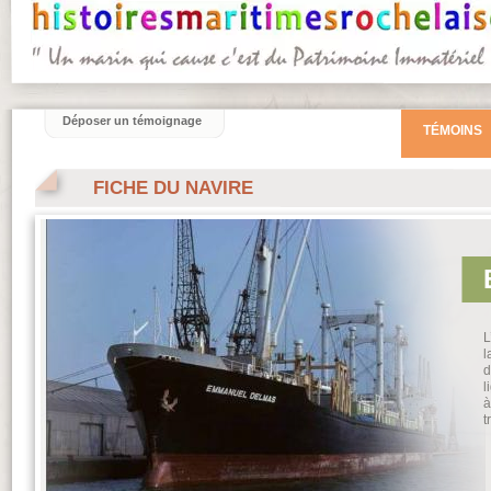
Déposer un témoignage
TÉMOINS
FICHE DU NAVIRE
L
l
d
l
à
t