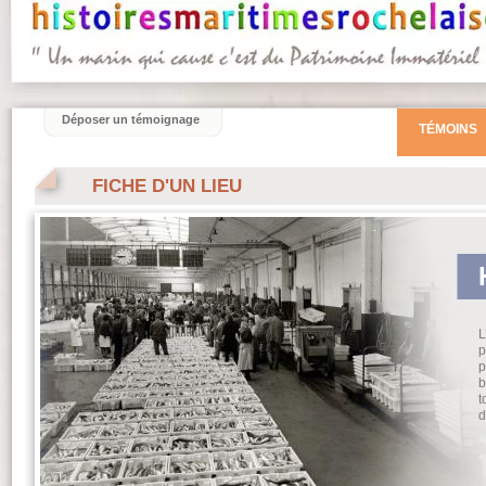
Déposer un témoignage
TÉMOINS
FICHE D'UN LIEU
L
p
p
b
t
d