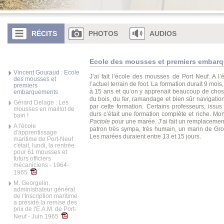
RÉCITS
PHOTOS
AUDIOS
Ecole des mousses et premiers embar
Vincent Gouraud : Ecole
J’ai fait l’école des mousses de Port Neuf. A l
des mousses et
l’actuel terrain de foot. La formation durait 9 mois
premiers
à 15 ans et qu’on y apprenait beaucoup de choses
embarquements
du bois, du fer, ramandage et bien sûr navigatio
Gérard Delage : Les
par cette formation. Certains professeurs, issu
mousses en maillot de
durs c’était une formation complète et riche. Mo
bain !
Pactole
pour une marée. J’ai fait un remplacement. 
A l'école
patron très sympa, très humain, un marin de Groi
d'apprentissage
Les marées duraient entre 13 et 15 jours.
maritime de Port-Neuf
c'était, lundi, la rentrée
pour 61 mousses et
futurs officiers
mécaniciens - 1964-
1965
M. Georgelin,
administrateur général
de l'Inscription maritime
a présidé la remise des
prix de l'E.A.M. de Port-
Neuf - Juin 1965