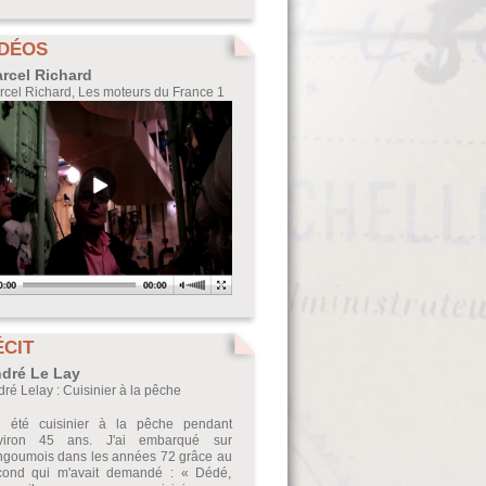
IDÉOS
rcel Richard
cel Richard, Les moteurs du France 1
ÉCIT
dré Le Lay
ré Lelay : Cuisinier à la pêche
ai été cuisinier à la pêche pendant
viron 45 ans. J'ai embarqué sur
Angoumois dans les années 72 grâce au
cond qui m'avait demandé : « Dédé,