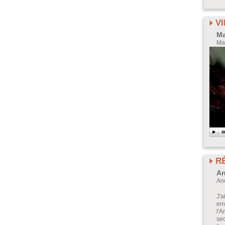
V
Ma
Mar
R
An
And
J'
en
l'
se