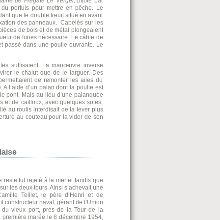
taine de Frégate Le Verger,
piloté par
u du pertuis pour mettre en pêche. Le
ndant que le double treuil situé en avant
a fixation des panneaux. Capelés sur les
 pièces de bois et de métal plongeaient
ongueur de funes nécessaire. Le câble de
e et passé dans une poulie ouvrante. Le
tes suffisaient. La manœuvre inverse
 virer le chalut que de le larguer. Des
permettaient de remonter les ailes du
. A l’aide d’un palan dont la poulie est
r le pont. Mais au lieu d’une palanquée
es et de cailloux, avec quelques soles,
ié au roulis interdisait de la lever plus
uverture au couteau pour la vider de son
laise
reste fut rejeté à la mer et tandis que
 sur les deux tours. Ainsi s’achevait une
ille Teillet, le père d’Henri et de
ait constructeur naval, gérant de l’Union
 du vieux port, près de la Tour de la
sa première marée le 8 décembre 1954,