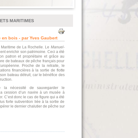
RETS MARITIMES
 en bois - par Yves Gaubert
e Maritime de La Rochelle. Le
Manuel-
ient enrichir son patrimoine. Ceci a été
son patron et propriétaire et grâce au
mbre de bateaux de pêche français pour
ropéenne. Proche de la retraite, le
tations financières à la sortie de flotte
 son bateau détruit, car le bénéfice des
ruction.
de la nécessité de sauvegarder le
 la cession d’un navire à un musée à
. C’est donc le cas de figure qui a été
lus forte subvention liée à la sortie de
pérer le dernier chalutier de pêche sur