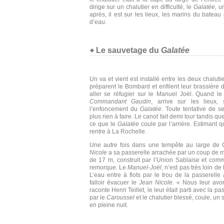
dirige sur un chalutier en difficulté, le
Galatée,
un
après, il est sur les lieux, les marins du bateau 
d’eau.
Le sauvetage du
Galatée
Un va et vient est installé entre les deux chalu
préparent le Bombard et enfilent leur brassière
aller se réfugier sur le Manuel Joël. Quand le
Commandant Gaudin
, arrive sur les lieux
l’enfoncement du
Galatée.
Toute tentative de se
plus rien à faire. Le canot fait demi tour tandis q
ce que le
Galatée
coule par l’arrière. Estimant 
rentre à La Rochelle.
Une autre fois dans une tempête au large de C
Nicole
a sa passerelle arrachée par un coup de 
de 17 m, construit par l’Union Sablaise et com
remorque. Le
Manuel-Joël
, n’est pas très loin de
L’eau entre à flots par le trou de la passerell
falloir évacuer le
Jean Nicole.
« Nous leur avon
raconte Henri Teillet, le leur était parti avec la
par le
Caroussel
et le chalutier blessé, coule, un
en pleine nuit.