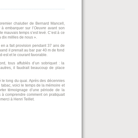
 premier chalutier de Bernard Mancell,
r à embarquer sur l’
Oeuvre
avant son
e mauvais temps s’est levé. C’est à ce
à dix millles de nous ».
 en a fait provision pendant 37 ans de
uand il prenait au bar par 40 m de fond
-est et le courant favorable.
d, tous affublés d’un sobriquet : la
autres, il faudrait beaucoup de place
 le long du quai. Après des décennies
 tabac, voici le temps de la mémoire et
orter témoignage d’une période de la
es à comprendre comment on pratiquait
merci à Henri Teillet.