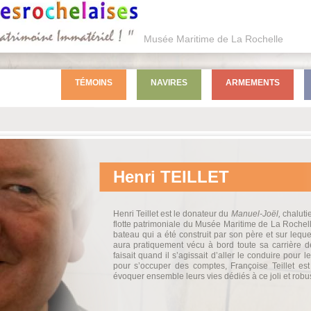
Musée Maritime de La Rochelle
TÉMOINS
NAVIRES
ARMEMENTS
Henri
TEILLET
Henri Teillet est le donateur du
Manuel-Joël,
chalutie
flotte patrimoniale du Musée Maritime de La Rochelle.
bateau qui a été construit par son père et sur leque
aura pratiquement vécu à bord toute sa carrière 
faisait quand il s’agissait d’aller le conduire pour 
pour s’occuper des comptes, Françoise Teillet es
évoquer ensemble leurs vies dédiés à ce joli et robu