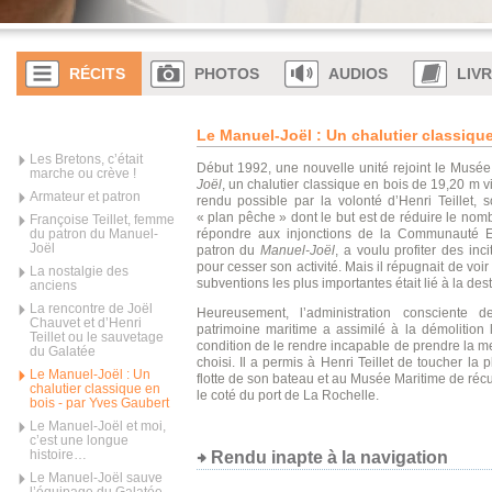
RÉCITS
PHOTOS
AUDIOS
LIV
Le Manuel-Joël : Un chalutier classique
Les Bretons, c’était
Début 1992, une nouvelle unité rejoint le Musé
marche ou crève !
Joël
, un chalutier classique en bois de 19,20 m v
Armateur et patron
rendu possible par la volonté d’Henri Teillet, 
« plan pêche » dont le but est de réduire le no
Françoise Teillet, femme
du patron du Manuel-
répondre aux injonctions de la Communauté Eu
Joël
patron du
Manuel-Joël
, a voulu profiter des inci
pour cesser son activité. Mais il répugnait de voir
La nostalgie des
subventions les plus importantes était lié à la dest
anciens
La rencontre de Joël
Heureusement, l’administration consciente 
Chauvet et d’Henri
patrimoine maritime a assimilé à la démolition
Teillet ou le sauvetage
condition de le rendre incapable de prendre la mer
du Galatée
choisi. Il a permis à Henri Teillet de toucher la p
Le Manuel-Joël : Un
flotte de son bateau et au Musée Maritime de récu
chalutier classique en
le coté du port de La Rochelle.
bois - par Yves Gaubert
Le Manuel-Joël et moi,
c’est une longue
histoire…
Rendu inapte à la navigation
Le Manuel-Joël sauve