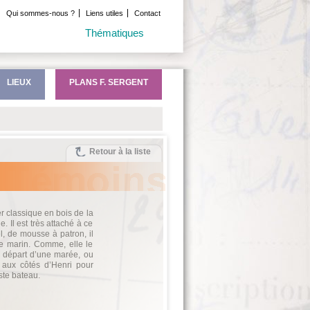
Qui sommes-nous ?
Liens utiles
Contact
Thématiques
LIEUX
PLANS F. SERGENT
Retour à la liste
r classique en bois de la
 Il est très attaché à ce
l, de mousse à patron, il
de marin. Comme, elle le
le départ d’une marée, ou
t aux côtés d’Henri pour
ste bateau.