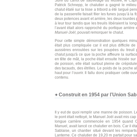
Suivi du canot de sauvetage du Musée, le
Capi
Patrick Schnepp, le chalutier a gagné le milie
chalut étalé sur la lisse a tribord a été largué pe
de la passerelle faisait filer les funes jusqu’à l
deux potences avant et arrière, les deux lourdes
à leur tour tandis que les treuils libéraient la l
l’avant était alors rapproché du portique arrièr
Manuel-Joël
, pouvait remorquer le chalut.
Pour cette simple démonstration quelques minu
était plus compliquée car il est plus difficile de
aussières enroulées sur les poupées du treuil 
chalut jusqu'à ce que la poche affleure la surface
en tête de mât, la poche était ensuite hissée su
de poisson, elle était surtout pleine de crépidul
des tacauds, des étrilles. Le poids de la poche all
haut pour l’ouvrir. Il fallu donc pratiquer cette o
contenu.
Construit en 1954 par l’Union Sab
Il y eut de quoi remplir une manne de poisson. Le 
le pont était nettoyé, le Manuel Joël avait mis cap
longue carrière commencée en 1954 quand Cam
Manuel, avait lancé ce chalutier en bois. Car il ét
Sablaise, un chantier situé devant les remparts
Lanterne. Ce chalutier de 19,20 m partait pour 