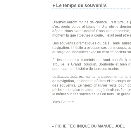
Le temps de souvenirs
D’autres auront moins de chance. L’
Oeuvre
, le
s’est perdu corps et biens : « J’ai été le dernie
départ. Nous avons doublé Chassiron ensemble, l
moment là que l’Oeuvre a coulé, il était peut être 
Des souvenirs dramatiques ou gais, Henri Teillet
navigation. Il hésite à évoquer ses bons coups, q
au large de Montalivet avec un vent de secteur sud
Et les nombreux matelots qui sont passés à bor
Trouille, le Grand Rouquin, Bouboule et bien d’
pour raconter l’histoire de tous ces marins.
Le
Manuel-Joël
, est maintenant sagement amarré
de navigation, les bonnes pêches et les coups de
des souvenirs. Le vieux chalutier reste pour p
pêche rochelaise et aider les générations futur
le métier sur ces solides balles en bois. Un grand 
Yves Gaubert
FICHE TECHNIQUE DU MANUEL JOEL