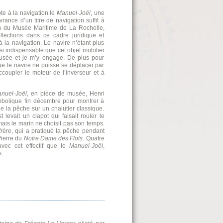
te à la navigation le
Manuel-Joël
, une
rance d’un titre de navigation suffit à
om du Musée Maritime de La Rochelle,
lections dans ce cadre juridique et
 la navigation. Le navire n’étant plus
si indispensable que cet objet mobilier
usée et je m’y engage. De plus pour
ue le navire ne puisse se déplacer par
oupler le moteur de l’inverseur et à
nuel-Joël
, en pièce de musée, Henri
ymbolique fin décembre pour montrer à
la pêche sur un chalutier classique.
 levait un clapot qui faisait rouler le
 mais le marin ne choisit pas son temps.
rère, qui a pratiqué la pêche pendant
Pierre du
Notre Dame des Flots
. Quatre
vec cet effectif que le
Manuel-Joël
,
s.