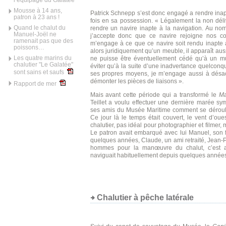
l’équipage du Galatée
Mousse à 14 ans,
Patrick Schnepp s’est donc engagé a rendre inap
patron à 23 ans !
fois en sa possession. « Légalement la non déliv
Quand le chalut du
rendre un navire inapte à la navigation. Au n
Manuel-Joël ne
j’accepte donc que ce navire rejoigne nos col
ramenait pas que des
m’engage à ce que ce navire soit rendu inapte à
poissons…
alors juridiquement qu’un meuble, il apparaît aus
Les quatre marins du
ne puisse être éventuellement cédé qu’à un m
chalutier "Le Galatée"
éviter qu’à la suite d’une inadvertance quelconq
sont sains et saufs
ses propres moyens, je m’engage aussi à désacc
démonter les pièces de liaisons ».
Rapport de mer
Mais avant cette période qui a transformé le
Ma
Teillet a voulu effectuer une dernière marée s
ses amis du Musée Maritime comment se déroule 
Ce jour là le temps était couvert, le vent d’ouest
chalutier, pas idéal pour photographier et filmer,
Le patron avait embarqué avec lui Manuel, son f
quelques années, Claude, un ami retraité, Jean-
hommes pour la manœuvre du chalut, c’est a
naviguait habituellement depuis quelques année
Chalutier à pêche latérale