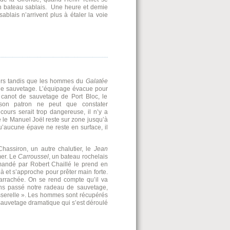
 bateau sablais. Une heure et demie
sablais n’arrivent plus à étaler la voie
tiers tandis que les hommes du
Galatée
 de sauvetage. L’équipage évacue pour
 canot de sauvetage de Port Bloc, le
, son patron ne peut que constater
cours serait trop dangereuse, il n’y a
ue le Manuel Joël reste sur zone jusqu’à
qu’aucune épave ne reste en surface, il
hassiron, un autre chalutier, le
Jean
mer. Le
Carroussel
, un bateau rochelais
mandé par Robert Chaillé le prend en
 là et s’approche pour prêter main forte.
e arrachée. On se rend compte qu’il va
s passé notre radeau de sauvetage,
 passerelle ». Les hommes sont récupérés
 sauvetage dramatique qui s’est déroulé