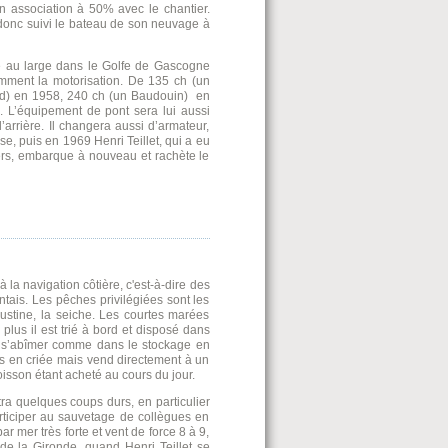
en association à 50% avec le chantier.
donc suivi le bateau de son neuvage à
e au large dans le Golfe de Gascogne
mment la motorisation. De 135 ch (un
d) en 1958, 240 ch (un Baudouin) en
. L’équipement de pont sera lui aussi
l’arrière. Il changera aussi d’armateur,
e, puis en 1969 Henri Teillet, qui a eu
iers, embarque à nouveau et rachète le
la navigation côtière, c'est-à-dire des
tais. Les pêches privilégiées sont les
ustine, la seiche. Les courtes marées
 plus il est trié à bord et disposé dans
e s’abîmer comme dans le stockage en
s en criée mais vend directement à un
isson étant acheté au cours du jour.
tra quelques coups durs, en particulier
rticiper au sauvetage de collègues en
 mer très forte et vent de force 8 à 9,
e de la Gironde, quand Henri Teillet se