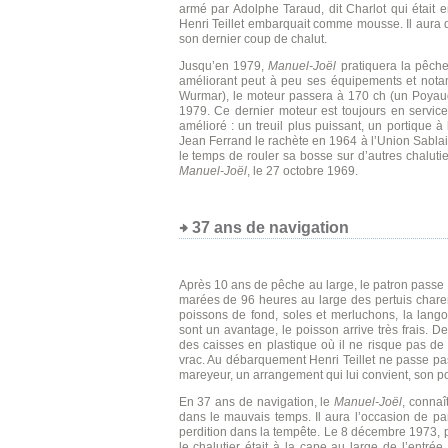
armé par Adolphe Taraud, dit Charlot qui était 
Henri Teillet embarquait comme mousse. Il aura 
son dernier coup de chalut.
Jusqu’en 1979,
Manuel-Joël
pratiquera la pêch
améliorant peut à peu ses équipements et nota
Wurmar), le moteur passera à 170 ch (un Poyau
1979. Ce dernier moteur est toujours en service
amélioré : un treuil plus puissant, un portique à 
Jean Ferrand le rachète en 1964 à l’Union Sablais
le temps de rouler sa bosse sur d’autres chalut
Manuel-Joël
, le 27 octobre 1969.
37 ans de navigation
Après 10 ans de pêche au large, le patron passe à 
marées de 96 heures au large des pertuis charen
poissons de fond, soles et merluchons, la lango
sont un avantage, le poisson arrive très frais. De
des caisses en plastique où il ne risque pas d
vrac. Au débarquement Henri Teillet ne passe pa
mareyeur, un arrangement qui lui convient, son po
En 37 ans de navigation, le
Manuel-Joël
, connaî
dans le mauvais temps. Il aura l’occasion de pa
perdition dans la tempête. Le 8 décembre 1973, par
le chalutier était à la cape au large de l’entré