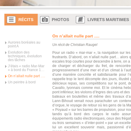
RÉCITS
PHOTOS
LIVRETS MARITIMES
On n’allait nulle part ….
Aurores boréales au
Un récit de Christian Raugel
point A
Evolution des
Pour un radio « mar-mar », la navigation sur les
techniques, évolution
frustrants. D’abord, on n’allait nulle part… alo
des tâches
escales trop courtes pour descendre à terre, on a t
de charger et décharger du fret, de rencontr
J’étais « radio Mar-Mar
» à bord du France 1…
progressivement d’une mer et d’un climat à l’autr
d’une manière concrète et satisfaisante pour l’
On n’allait nulle part ….
rappelle trop le lent décompte des jours, illustré
Un peintre à bord
délicieux repas, ses compétitions sur le pont,
Cavallo, lyonnais comme moi. Et le cinéma hebd
pont inférieur, les violons d’Ingres des uns et des 
bateaux en bouteilles et même des travaux d’aig
Lann-Bihoué venait nous parachuter un conteneu
d’orgue, le voyage de retour où les gens de la M
« Poyaud » sur les barres de propulsion, pour nou
tandis qu’à bord des cargos le radio assura
équipements radio électroniques, ceux des fréga
ou trois semaines « d’inter-point » par un excelle
lui un excellent souvenir mais, passionné d’é