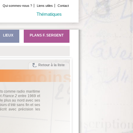
Qui sommes-nous ?
Liens utiles
Contact
Thématiques
LIEUX
PLANS F. SERGENT
Retour à la liste
ts comme radio maritime
et
France 2
entre 1969 et
, le plus au nord avec ses
urs d’été sans fin et ses
écrit avec précision les