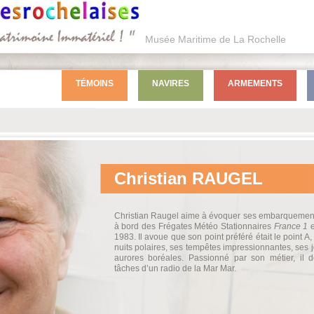
Musée Maritime de La Rochelle
TÉMOINS
NAVIRES
ARMEMENTS
Christian
RAUGEL
Christian Raugel aime à évoquer ses embarquemen
à bord des Frégates Météo Stationnaires
France 1
1983. Il avoue que son point préféré était le point A
nuits polaires, ses tempêtes impressionnantes, ses jo
aurores boréales. Passionné par son métier, il d
tâches d’un radio de la Mar Mar.