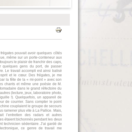
 frégates pouvait avoir quelques côtés
rs que, même sur un porte-conteneur aux
oujours le plaisir de franchir des caps,
er quelques gens du port, de passer
e. Le travail accompli est ainsi balisé
esprit et le cœur. Des frégates, je me
 par la fête de la « mi-point » avec son
 des chants et même une poésie de M.
omadaire dans le grand réfectoire du
autres (lecture, jeux, laboratoire photo,
uille !). Quelquefois, un appareil de
r de courrier. Sans compter le point
achine couplaient le groupe de secours
s ramener plus vite à La Pallice. Mais,
it l’entretien des radars et autres
tes étaient bichonnés pendant les deux
nt technicien sédentaire. J’ai gardé de
lectronique, ce genre de travail me