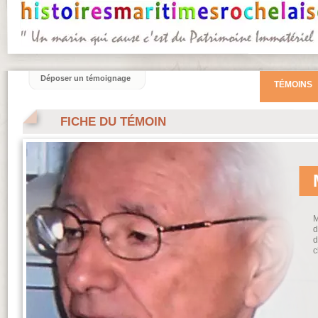
Déposer un témoignage
TÉMOINS
FICHE DU TÉMOIN
M
d
d
c