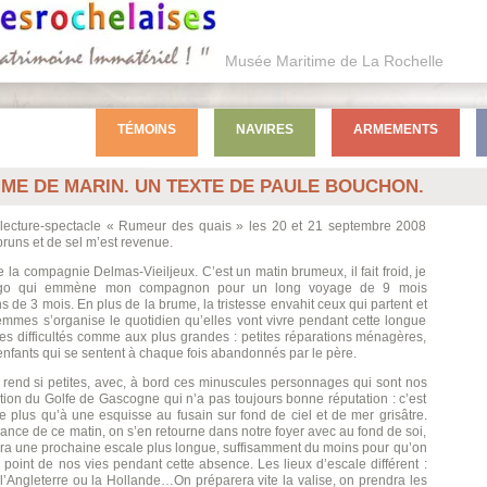
Musée Maritime de La Rochelle
TÉMOINS
NAVIRES
ARMEMENTS
ME DE MARIN. UN TEXTE DE PAULE BOUCHON.
la lecture-spectacle « Rumeur des quais » les 20 et 21 septembre 2008
runs et de sel m’est revenue.
e la compagnie Delmas-Vieiljeux. C’est un matin brumeux, il fait froid, je
cargo qui emmène mon compagnon pour un long voyage de 9 mois
s de 3 mois. En plus de la brume, la tristesse envahit ceux qui partent et
 femmes s’organise le quotidien qu’elles vont vivre pendant cette longue
ites difficultés comme aux plus grandes : petites réparations ménagères,
nfants qui se sentent à chaque fois abandonnés par le père.
rend si petites, avec, à bord ces minuscules personnages qui sont nos
ion du Golfe de Gascogne qui n’a pas toujours bonne réputation : c’est
e plus qu’à une esquisse au fusain sur fond de ciel et de mer grisâtre.
biance de ce matin, on s’en retourne dans notre foyer avec au fond de soi,
ra une prochaine escale plus longue, suffisamment du moins pour qu’on
le point de nos vies pendant cette absence. Les lieux d’escale différent :
Angleterre ou la Hollande…On préparera vite la valise, on prendra les