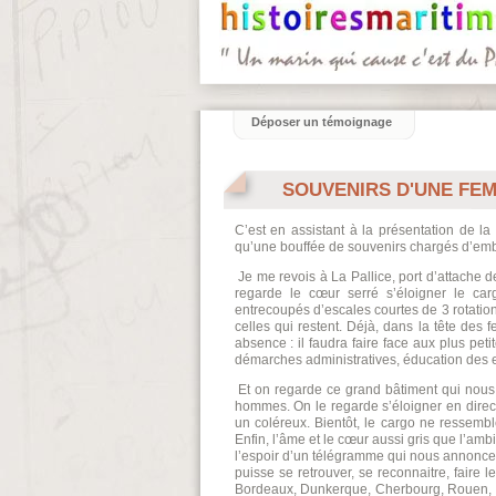
Déposer un témoignage
SOUVENIRS D'UNE FEM
C’est en assistant à la présentation de 
qu’une bouffée de souvenirs chargés d’emb
Je me revois à La Pallice, port d’attache d
regarde le cœur serré s’éloigner le 
entrecoupés d’escales courtes de 3 rotation
celles qui restent. Déjà, dans la tête des
absence : il faudra faire face aux plus pet
démarches administratives, éducation des e
Et on regarde ce grand bâtiment qui nous 
hommes. On le regarde s’éloigner en direct
un coléreux. Bientôt, le cargo ne ressembl
Enfin, l’âme et le cœur aussi gris que l’am
l’espoir d’un télégramme qui nous annonce
puisse se retrouver, se reconnaitre, faire 
Bordeaux, Dunkerque, Cherbourg, Rouen, l’