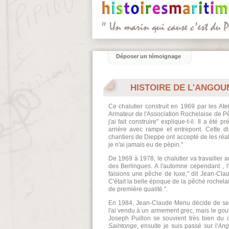
Déposer un témoignage
HISTOIRE DE L'ANGOU
Ce chalutier construit en 1969 par les A
Armateur de l'Association Rochelaise de P
j'ai fait construire" explique-t-il. Il a été 
arrière avec rampe et entrepont. Cette di
chantiers de Dieppe ont accepté de les réali
je n'ai jamais eu de pépin."
De 1969 à 1978, le chalutier va travailler au
des Berlingues. A l'automne cependant , l'
faisions une pêche de luxe," dit Jean-Cl
C'était la belle époque de la pêche rochelais
de première qualité.".
En 1984, Jean-Claude Menu décide de se 
l'ai vendu à un armement grec, mais le gou
Joseph Puillon se souvient très bien du 
Saintonge,
ensuite je suis passé sur l'
Ang