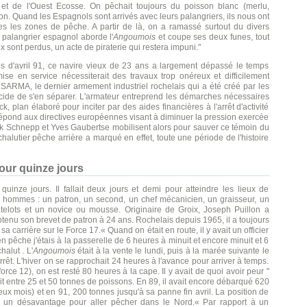
 et de l'Ouest Ecosse. On pêchait toujours du poisson blanc (merlu,
ion. Quand les Espagnols sont arrivés avec leurs palangriers, ils nous ont
es les zones de pêche. A partir de là, on a ramassé surtout du divers
n palangrier espagnol aborde l'
Angoumois
et coupe ses deux funes, tout
x sont perdus, un acte de piraterie qui restera impuni."
 d'avril 91, ce navire vieux de 23 ans a largement dépassé le temps
ise en service nécessiterait des travaux trop onéreux et difficilement
a SARMA, le dernier armement industriel rochelais qui a été créé par les
écide de s'en séparer. L'armateur entreprend les démarches nécessaires
k, plan élaboré pour inciter par des aides financières à l'arrêt d'activité
 répond aux directives européennes visant à diminuer la pression exercée
rick Schnepp et Yves Gaubertse mobilisent alors pour sauver ce témoin du
halutier pêche arrière a marqué en effet, toute une période de l'histoire
our quinze jours
inze jours. Il fallait deux jours et demi pour atteindre les lieux de
hommes : un patron, un second, un chef mécanicien, un graisseur, un
atelots et un novice ou mousse. Originaire de Groix, Joseph Puillon a
u son brevet de patron à 24 ans. Rochelais depuis 1965, il a toujours
sa carrière sur le Force 17.« Quand on était en route, il y avait un officier
n pêche j'étais à la passerelle de 6 heures à minuit et encore minuit et 6
alut . L'
Angoumois
était à la vente le lundi, puis à la marée suivante le
rrêt. L'hiver on se rapprochait 24 heures à l'avance pour arriver à temps.
rce 12), on est resté 80 heures à la cape. Il y avait de quoi avoir peur "
 entre 25 et 50 tonnes de poissons. En 89, il avait encore débarqué 620
ux mois) et en 91, 200 tonnes jusqu'à sa panne fin avril. La position de
 un désavantage pour aller pêcher dans le Nord.« Par rapport à un