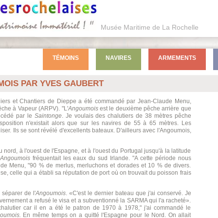
Musée Maritime de La Rochelle
TÉMOINS
NAVIRES
ARMEMENTS
MOIS PAR YVES GAUBERT
teliers et Chantiers de Dieppe a été commandé par Jean-Claude Menu,
êche à Vapeur (ARPV). "L'
Angoumois
est le deuxième pêche arrière que
précédé par le
Saintonge
. Je voulais des chalutiers de 38 mètres pêche
sposition n'existait alors que sur les navires de 55 à 65 mètres. Les
ser. Ils se sont révélé d'excellents bateaux. D'ailleurs avec l'Angoumois,
 nord, à l'ouest de l'Espagne, et à l'ouest du Portugal jusqu'à la latitude
Angoumois
fréquentait les eaux du sud Irlande. "A cette période nous
aude Menu, "90 % de merlus, merluchons et dorades et 10 % de divers.
e, celle qui a établi sa réputation de port où on trouvait du poisson frais
séparer de l'
Angoumois
. «C'est le dernier bateau que j'ai conservé. Je
vernement a refusé le visa et a subventionné la SARMA qui l'a racheté».
chalutier car il en a été le patron de 1970 à 1978," j'ai commandé le
oumois.
En même temps on a quitté l'Espagne pour le Nord. On allait