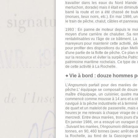
travailler dans les eaux du Nord Irlande
merluchon, dorade) mais il était en diminut
barré la route et on a été chassé de tout
(morues, lieux noirs, etc.). En mai 1986, u
le train de pêche, chalut, câbles et panneau
1993 : En panne de moteur depuis le mois
moyen d'une carrière de chalutier. Sa rem
rentabilisables vu l'âge de ce bâtiment. L
mareyeurs pour maintenir cette activité, d
pour profiter des dispositions du plan Mellic
d'une partie de la flotte de pêche. Ce plan
sur la ressource et éviter la surpêche.Pat
patrimoine maritime rochelais. Ce type de c
de cette activité à La Rochelle.
Vie à bord : douze hommes p
L'
Angoumois
partait pour des marées de qu
pêche.L' équipage se composait de douze 
maître d'équipage, un cuisinier, quatre m
commencé comme mousse à 14 ans et a obten
navigué à la pêche industrielle et à terminé 
de quart et un matelot de passerelle, mais e
heures je me relevais à chaque virage de ch
mercredi. Entre deux marées, trois jours d'a
En janvier 1986, on a essuyé un ouragan (fo
.Suivant les marées, l'
Angoumois
débarquait
tonnes, en 90, 460 tonnes (avec arrêt de de
la Rochelle, au fond de la Gascogne est