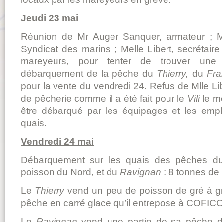
Jeudi 23 mai
Réunion de Mr Auger Sanquer, armateur ; M
Syndicat des marins ; Melle Libert, secrétai
mareyeurs, pour tenter de trouver une 
débarquement de la pêche du
Thierry,
du
Fr
pour la vente du vendredi 24. Refus de Mlle Lib
de pêcherie comme il a été fait pour le
Vili
le me
être débarqué par les équipages et les emp
quais.
Vendredi 24 mai
Débarquement sur les quais des pêches 
poisson du Nord, et du
Ravignan
: 8 tonnes de
Le
Thierry
vend un peu de poisson de gré à gr
pêche en carré glace qu’il entrepose à COFICO
Le
Ravignan
vend une partie de sa pêche de