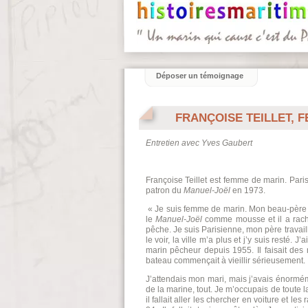
Déposer un témoignage
FRANÇOISE TEILLET, 
Entretien avec Yves Gaubert
Françoise Teillet est femme de marin. Paris
patron du
Manuel-Joël
en 1973.
« Je suis femme de marin. Mon beau-père Ca
le
Manuel-Joël
comme mousse et il a rache
pêche. Je suis Parisienne, mon père travailla
le voir, la ville m’a plus et j’y suis resté
marin pêcheur depuis 1955. Il faisait des 
bateau commençait à vieillir sérieusement.
J’attendais mon mari, mais j’avais énormém
de la marine, tout. Je m’occupais de toute 
il fallait aller les chercher en voiture et l