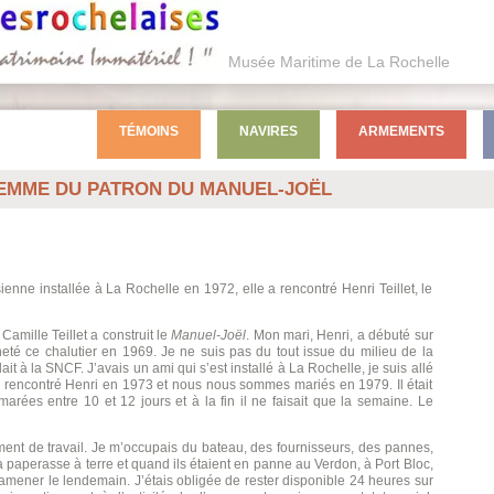
Musée Maritime de La Rochelle
TÉMOINS
NAVIRES
ARMEMENTS
FEMME DU PATRON DU MANUEL-JOËL
ienne installée à La Rochelle en 1972, elle a rencontré Henri Teillet, le
mille Teillet a construit le
Manuel-Joël
. Mon mari, Henri, a débuté sur
té ce chalutier en 1969. Je ne suis pas du tout issue du milieu de la
it à la SNCF. J’avais un ami qui s’est installé à La Rochelle, je suis allé
. J’ai rencontré Henri en 1973 et nous nous sommes mariés en 1979. Il était
marées entre 10 et 12 jours et à la fin il ne faisait que la semaine. Le
ent de travail. Je m’occupais du bateau, des fournisseurs, des pannes,
la paperasse à terre et quand ils étaient en panne au Verdon, à Port Bloc,
es ramener le lendemain. J’étais obligée de rester disponible 24 heures sur