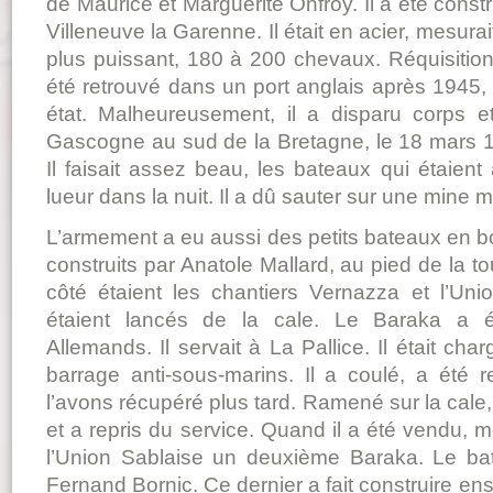
de Maurice et Marguerite Onfroy. Il a été constr
Villeneuve la Garenne. Il était en acier, mesurai
plus puissant, 180 à 200 chevaux. Réquisition
été retrouvé dans un port anglais après 1945,
état. Malheureusement, il a disparu corps e
Gascogne au sud de la Bretagne, le 18 mars 19
Il faisait assez beau, les bateaux qui étaien
lueur dans la nuit. Il a dû sauter sur une mine 
L’armement a eu aussi des petits bateaux en bo
construits par Anatole Mallard, au pied de la t
côté étaient les chantiers Vernazza et l’Un
étaient lancés de la cale. Le Baraka a ét
Allemands. Il servait à La Pallice. Il était char
barrage anti-sous-marins. Il a coulé, a été
l’avons récupéré plus tard. Ramené sur la cale, 
et a repris du service. Quand il a été vendu, m
l’Union Sablaise un deuxième Baraka. Le b
Fernand Bornic. Ce dernier a fait construire ensui