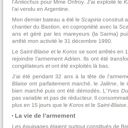
l’
Antiochus
pour Mme Onfroy. J’ai exploité le
K
l’ai vendu en Argentine.
Mon dernier bateau a été le
Scapiria
construit 
chantier du Bastion, en copropriété avec la Scapi
ans et géré par les mareyeurs (la Sarma) puis
arrêté mon activité le 31 décembre 1990.
Le
Saint-Blaise
et le
Koros
se sont arrêtés en 1
rejoindre l’armement Adrien. Ils ont été transfo
congélateurs et ont été exploités là bas.
J’ai été pendant 32 ans à la tête de l’arme
Blaise
ont parfaitement marché, le
Jalène
, le
bien marché puis ont été démodés. L’
Yves Du
pas variable et pas de réducteur. Il consommait
plus en 15 jours que le
Koros
et le
Saint-Blaise
.
La vie de l’armement
Les équipages étaient surtout constitués de Bre