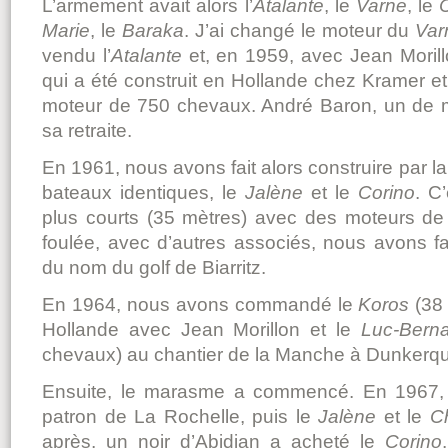
L’armement avait alors l’
Atalante
, le
Varne
, le
Marie
, le
Baraka
. J’ai changé le moteur du
Var
vendu l’
Atalante
et, en 1959, avec Jean Morill
qui a été construit en Hollande chez Kramer e
moteur de 750 chevaux. André Baron, un de m
sa retraite.
En 1961, nous avons fait alors construire par l
bateaux identiques, le
Jalène
et le
Corino
. C
plus courts (35 mètres) avec des moteurs de
foulée, avec d’autres associés, nous avons fa
du nom du golf de Biarritz.
En 1964, nous avons commandé le
Koros
(38 
Hollande avec Jean Morillon et le
Luc-Bern
chevaux) au chantier de la Manche à Dunkerqu
Ensuite, le marasme a commencé. En 1967, 
patron de La Rochelle, puis le
Jalène
et le
C
après, un noir d’Abidjan a acheté le
Corino