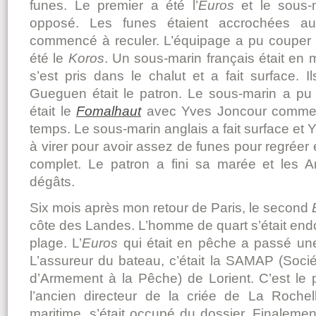
funes. Le premier a été l’
Euros
et le sous-m
opposé. Les funes étaient accrochées a
commencé à reculer. L’équipage a pu couper 
été le
Koros
. Un sous-marin français était en 
s’est pris dans le chalut et a fait surface. 
Gueguen était le patron. Le sous-marin a pu
était le
Fomalhaut
avec Yves Joncour comme pa
temps. Le sous-marin anglais a fait surface e
à virer pour avoir assez de funes pour regréer e
complet. Le patron a fini sa marée et les A
dégâts.
Six mois après mon retour de Paris, le second
côte des Landes. L’homme de quart s’était endor
plage. L’
Euros
qui était en pêche a passé un
L’assureur du bateau, c’était la SAMAP (Soci
d’Armement à la Pêche) de Lorient. C’est le
l’ancien directeur de la criée de La Rochell
maritime, s’était occupé du dossier. Finaleme