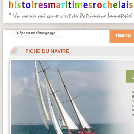
Déposer un témoignage
TÉMOINS
FICHE DU NAVIRE
K
B
s
s
b
h