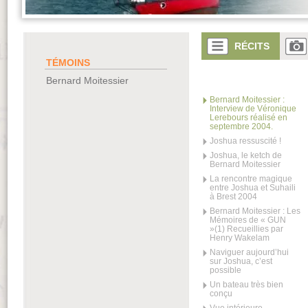
RÉCITS
TÉMOINS
Bernard Moitessier
Bernard Moitessier :
Interview de Véronique
Lerebours réalisé en
septembre 2004.
Joshua ressuscité !
Joshua, le ketch de
Bernard Moitessier
La rencontre magique
entre Joshua et Suhaili
à Brest 2004
Bernard Moitessier : Les
Mémoires de « GUN
»(1) Recueillies par
Henry Wakelam
Naviguer aujourd’hui
sur Joshua, c’est
possible
Un bateau très bien
conçu