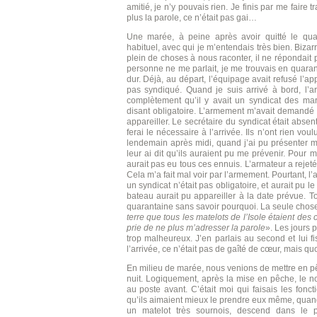
amitié, je n’y pouvais rien. Je finis par me faire t
plus la parole, ce n’était pas gai…
Une marée, à peine après avoir quitté le quai
habituel, avec qui je m’entendais très bien. Biza
plein de choses à nous raconter, il ne répondait
personne ne me parlait, je me trouvais en quaran
dur. Déjà, au départ, l’équipage avait refusé l’ap
pas syndiqué. Quand je suis arrivé à bord, l’ar
complètement qu’il y avait un syndicat des mari
disant obligatoire. L’armement m’avait demandé d
appareiller. Le secrétaire du syndicat était absent
ferai le nécessaire à l’arrivée. Ils n’ont rien vo
lendemain après midi, quand j’ai pu présenter m
leur ai dit qu’ils auraient pu me prévenir. Pour m
aurait pas eu tous ces ennuis. L’armateur a rejeté
Cela m’a fait mal voir par l’armement. Pourtant, l
un syndicat n’était pas obligatoire, et aurait pu l
bateau aurait pu appareiller à la date prévue. T
quarantaine sans savoir pourquoi. La seule chose
terre que tous les matelots de l’Isole étaient des 
prie de ne plus m’adresser la parole
». Les jours p
trop malheureux. J’en parlais au second et lui 
l’arrivée, ce n’était pas de gaîté de cœur, mais quo
En milieu de marée, nous venions de mettre en p
nuit. Logiquement, après la mise en pêche, le no
au poste avant. C’était moi qui faisais les fonc
qu’ils aimaient mieux le prendre eux même, quand c
un matelot très sournois, descend dans le 