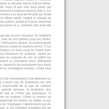
assurer la sécurité sauf le mât lui-même.
 de roulis fit que mes deux pieds qui
s retrouvé à balancer dans le vide à une
nnées à un bout de ferraille qui tenait
uand même solide, malgré la vétusté du
venu patron, jamais je n’aurai demandé
s pareil et si, vraiment cela avait été
it pas encore récupéré. Ils mettaient
 l’eau de mer parfois jusqu’au ventre.
 C’était parfois épique, ils avaient gardé
ont au travail en souliers vernis ! C’est
rticipais, un beau coup de chalut, avec
u ces messieurs en costume, parmi les
sque les paquets de mer et l’effort les
geaient et bourraient leurs vêtements
e, quand ils les ressortaient tout fripés
et en rachetaient d’autres, c’était ainsi
ais et je commençais à me défendre sur
 je n’avais pas de problèmes sur une
 d’animosité de la part de certains
grande jalousie, la protection que
dire que je n’étais pas paresseux. Si
er du matériel, j’allais lui donner un
pprenait les ficelles du métier, ce qui
s de l’équipage n’appréciaient pas du
is pas, si ces hommes m’avaient pris en