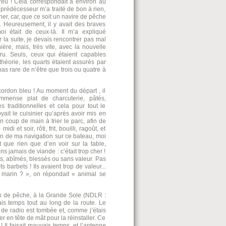
breu ! Cela correspondait à environ au
prédécesseur m’a traité de bon à rien,
er, car, que ce soit un navire de pêche
e. Heureusement, il y avait des braves
oi était de ceux-là. Il m’a expliqué
la suite, je devais rencontrer pas mal
ère, mais, très vite, avec la nouvelle
ru. Seuls, ceux qui étaient capables
théorie, les quarts étaient assurés par
 pas rare de n’être que trois ou quatre à
n cordon bleu ! Au moment du départ , il
mmense plat de charcuterie, pâtés,
s traditionnelles et cela pour tout le
yait le cuisinier qu’après avoir mis en
n coup de main à trier le parc, afin de
i et soir, rôti, frit, bouilli, ragoût, et
fin de ma navigation sur ce bateau, moi
t que rien que d’en voir sur la table,
 jamais de viande : c’était trop cher !
ts, abîmés, blessés ou sans valeur. Pas
barbets ! Ils avaient trop de valeur...
n marin ? », on répondait « animal se
ieux de pêche, à la Grande Sole (NDLR :
is temps tout au long de la route. Le
de radio est tombée et, comme j’étais
r en tête de mât pour la réinstaller. Ce
 ! Il faisait mauvais temps, et l’antenne