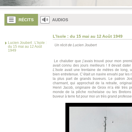
RÉCITS
AUDIOS
L’Isole : du 15 mai au 12 Août 1949
Lucien Joubert : L’Isole :
Un récit de Lucien Joubert
du 15 mai au 12 Août
1949
Le chalutier que j’avais trouvé pour mon prem
avait connu des jours meilleurs ! Il devait date
L’Isole
avait une trentaine de mètres de long, u
bien entretenue. C’était un navire envahi par les
la plus part de grands buveurs. Le patron Jo
charmant, qui approchait de la retraite, origi
Henri Jacob, originaire de Groix m’a été très 
monde de la pêche rochelaise ou les Bretons é
buveur à terre fut pour moi un très grand professeu