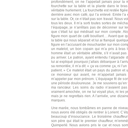
profondément, on ne l’appelait jamais pour la
fourchette sur la table et la plante dans le b
véritable hurlement. La fourchette est restée figée
derrière avec mon café, qui l’a enlevé. Emile l’a
sur la table. Or, ce n’était pas son travail. Nous 
tous les deux. Il m’a sorti toutes sortes de méc
l’équipage, je n’arrêtais pas de déconner sur l
que c’était lui qui médisait sur mon compte. Alor
figure mon quart de café bouillant… Avant que qui
la table qui nous séparait et lui ai flanqué quelq
figure en l’accusant de moucharder sur mon compte
un matelot, un bon copain qui m’a pris à bras l
homme était un véritable athlète, s’il n’avait pa
pu arriver. Le patron, ayant entendu l’algarade 
lui ai expliqué pourquoi j’allais débarquer à l’arr
sa remontée, il m’a dit: « ça va comme ça, ni l’un
patient. » Ce matelot était un pays du patron et
ce monsieur qui avant, ne m’appelait jamais
m’appeler par mon prénom. L’équipage fit de son
une période douloureuse. Je me souviens qu’en v
ma rancœur. Les soins du radio n’avaient pas f
vraiment amochée, on ne lui voyait plus, ni les y
mais je ne regrettais rien. A l’arrivée, une dizain
marques.
Une marée, nous tombâmes en panne de niveau. J
nous avons été obligés de rentrer à Lorient. C’ét
beaucoup d’insouciance. Le troisième chauffeur 
son père qui était le premier chauffeur, m’emm
Quimperlé. Nous avions pris le car et nous som