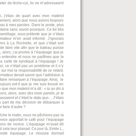
raiter de lèche-cul, ils ne m’adressaient
, j’étais de quart avec mon matelot
rrement, alors que nous avions toujours
 pas à mes paroles. Dans le poste, plus
taine sans savoir pourquoi. Ce fut très
pareillage, sous prétexte que je n’étais
mateur m’en avait informé. J’ignorais
ns à La Rochelle, et que c’était soit
e faire vite afin que le bateau puisse
, alors, j’ai promis à l’équipage que je
ulu entendre et nous ne partîmes que le
a carte de syndiqué à l’équipage ! Je
oi, ce n’était pas un problème et il n’y
 sur moi la responsabilité de ce retard.
’armateur devait savoir que l’adhésion à
e faire remarquer à l’équipage. Ainsi, le
oujours est-il que je me suis trouvé en
 que mon matelot m’a dit :
« tu as dis à
cons, alors, avec des mots pareils, je te
assaient et c’était le statu quo… J’étais
fis part de ma décision de débarquer à
i faire d’autre ?
êche le matin, nous ne pêchions pas la
vice apportait le café pour l’équipage
tions de novice. L’équipage m’avait dit
ela leur plaisait. Ce jour là, Emile L.,
poste équipage. Le mousse dormait