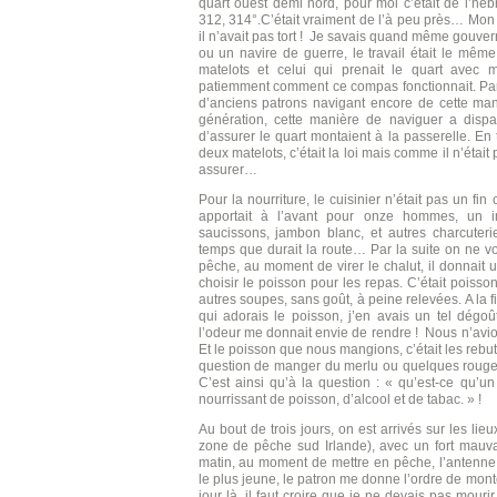
quart ouest demi nord, pour moi c’était de l’hé
312, 314°.C’était vraiment de l’à peu près… Mon 
il n’avait pas tort ! Je savais quand même gouvern
ou un navire de guerre, le travail était le mêm
matelots et celui qui prenait le quart avec m
patiemment comment ce compas fonctionnait. Par 
d’anciens patrons navigant encore de cette mani
génération, cette manière de naviguer a dispa
d’assurer le quart montaient à la passerelle. En 
deux matelots, c’était la loi mais comme il n’était
assurer…
Pour la nourriture, le cuisinier n’était pas un fi
apportait à l’avant pour onze hommes, un i
saucissons, jambon blanc, et autres charcuterie
temps que durait la route… Par la suite on ne vo
pêche, au moment de virer le chalut, il donnait u
choisir le poisson pour les repas. C’était poisson mid
autres soupes, sans goût, à peine relevées. A la 
qui adorais le poisson, j’en avais un tel dégoû
l’odeur me donnait envie de rendre ! Nous n’avions
Et le poisson que nous mangions, c’était les rebu
question de manger du merlu ou quelques rougets 
C’est ainsi qu’à la question : « qu’est-ce qu’u
nourrissant de poisson, d’alcool et de tabac. » !
Au bout de trois jours, on est arrivés sur les l
zone de pêche sud Irlande), avec un fort mauva
matin, au moment de mettre en pêche, l’antenne 
le plus jeune, le patron me donne l’ordre de monte
jour là, il faut croire que je ne devais pas mourir