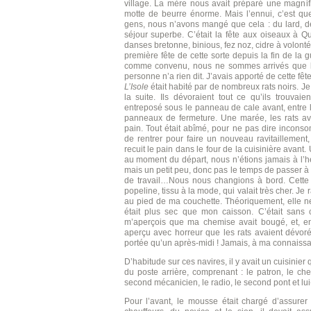
village. La mère nous avait préparé une magni
motte de beurre énorme. Mais l’ennui, c’est qu
gens, nous n’avons mangé que cela : du lard, d
séjour superbe. C’était la fête aux oiseaux à Q
danses bretonne, binious, fez noz, cidre à volonté 
première fête de cette sorte depuis la fin de la g
comme convenu, nous ne sommes arrivés que le
personne n’a rien dit. J’avais apporté de cette f
L’Isole
était habité par de nombreux rats noirs. J
la suite. Ils dévoraient tout ce qu’ils trouvai
entreposé sous le panneau de cale avant, entre l
panneaux de fermeture. Une marée, les rats ava
pain. Tout était abîmé, pour ne pas dire incons
de rentrer pour faire un nouveau ravitaillement
recuit le pain dans le four de la cuisinière avant
au moment du départ, nous n’étions jamais à l’h
mais un petit peu, donc pas le temps de passer 
de travail…Nous nous changions à bord. Cette f
popeline, tissu à la mode, qui valait très cher. J
au pied de ma couchette. Théoriquement, elle ne
était plus sec que mon caisson. C’était sans 
m’aperçois que ma chemise avait bougé, et, en
aperçu avec horreur que les rats avaient dévoré
portée qu’un après-midi ! Jamais, à ma connaissa
D’habitude sur ces navires, il y avait un cuisinier 
du poste arrière, comprenant : le patron, le che
second mécanicien, le radio, le second pont et l
Pour l’avant, le mousse était chargé d’assurer 