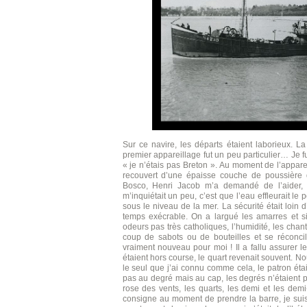
Sur ce navire, les départs étaient laborieux. La
premier appareillage fut un peu particulier… Je fu
« je n’étais pas Breton ». Au moment de l’appareil
recouvert d’une épaisse couche de poussière d
Bosco, Henri Jacob m’a demandé de l’aider, ce
m’inquiétait un peu, c’est que l’eau effleurait le
sous le niveau de la mer. La sécurité était loin d’
temps exécrable. On a largué les amarres et si
odeurs pas très catholiques, l’humidité, les chant
coup de sabots ou de bouteilles et se réconcil
vraiment nouveau pour moi ! Il a fallu assurer 
étaient hors course, le quart revenait souvent. N
le seul que j’ai connu comme cela, le patron éta
pas au degré mais au cap, les degrés n’étaient p
rose des vents, les quarts, les demi et les dem
consigne au moment de prendre la barre, je sui