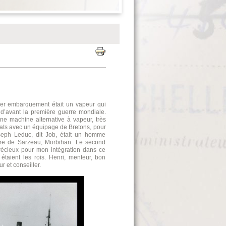
ier embarquement était un vapeur qui
r d’avant la première guerre mondiale.
ne machine alternative à vapeur, très
 rats avec un équipage de Bretons, pour
seph Leduc, dit Job, était un homme
naire de Sarzeau, Morbihan. Le second
précieux pour mon intégration dans ce
taient les rois. Henri, menteur, bon
r et conseiller.