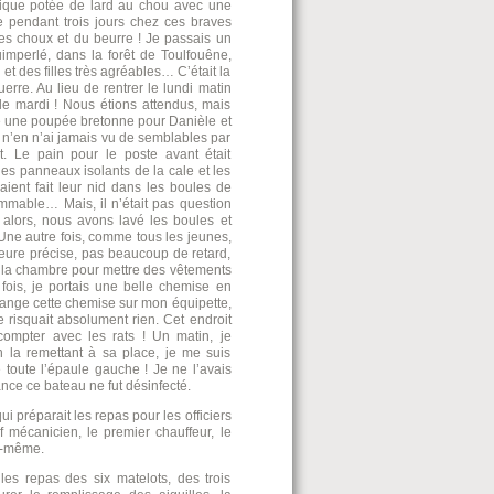
fique potée de lard au chou avec une
e pendant trois jours chez ces braves
es choux et du beurre ! Je passais un
uimperlé, dans la forêt de Toulfouêne,
et des filles très agréables… C’était la
uerre. Au lieu de rentrer le lundi matin
 mardi ! Nous étions attendus, mais
ête une poupée bretonne pour Danièle et
e n’en n’ai jamais vu de semblables par
ent. Le pain pour le poste avant était
es panneaux isolants de la cale et les
ient fait leur nid dans les boules de
ommable… Mais, il n’était pas question
, alors, nous avons lavé les boules et
. Une autre fois, comme tous les jeunes,
eure précise, pas beaucoup de retard,
à la chambre pour mettre des vêtements
ois, je portais une belle chemise en
e range cette chemise sur mon équipette,
 risquait absolument rien. Cet endroit
compter avec les rats ! Un matin, je
 la remettant à sa place, je me suis
 toute l’épaule gauche ! Je ne l’avais
nce ce bateau ne fut désinfecté.
qui préparait les repas pour les officiers
f mécanicien, le premier chauffeur, le
ui-même.
les repas des six matelots, des trois