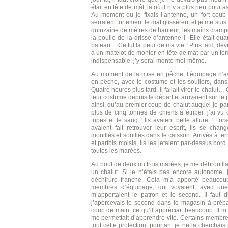
était en tête de mât, là où il n’y a plus rien pour 
Au moment ou je fixais l’antenne, un fort coup
serraient fortement le mat glissèrent et je me sui
quinzaine de mètres de hauteur, les mains crampo
la poulie de la drisse d’antenne ! Elle était q
bateau… Ce fut la peur de ma vie ! Plus tard, de
à un matelot de monter en tête de mât par un temp
indispensable, j’y serai monté moi-même.
Au moment de la mise en pêche, l’équipage n’ava
en pêche, avec le costume et les souliers, dans
Quatre heures plus tard, il fallait virer le chalut…
leur costume depuis le départ et arrivaient sur le p
ainsi, qu’au premier coup de chalut auquel je pa
plus de cinq tonnes de chiens à étriper, j’ai v
tripes et le sang ! Ils avaient belle allure ! Lor
avaient fait retrouver leur esprit, ils se chan
mouillés et souillés dans le caisson. Arrivés à terr
et parfois moisis, ils les jetaient par-dessus bord 
toutes les marées.
Au bout de deux ou trois marées, je me débrouill
un chalut. Si je n’étais pas encore autonome,
déchirure franche. Cela m’a apporté beaucoup
membres d’équipage, qui voyaient, avec une 
m’apportaient le patron et le second. Il faut 
j’apercevais le second dans le magasin à prépar
coup de main, ce qu’il appréciait beaucoup. Il m’a
me permettait d’apprendre vite. Certains membre
tout cette protection, pourtant je ne la chercha