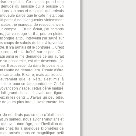
 mise en pêche. Ce matelot prend une
ras dénudé du mousse qui a poussé un
 dans son bras et c’est moi, qui arrivais
 engueulé parce que le café n’était pas
voilà partis à nous engueuler violemment
hancetés : je manquai de respect envers
eur compte… En un éclair, j’ai compris
s, j’ai vu rouge et il a pris en pleine
conque ait pu intervenir j’ai sauté sur
ues coups de sabots de bois à travers la
. Il n’a jamais dit le contraire… C’est
e corps et m’a traîné sur le pont. Cet
s agi ainsi je me demande ce qui aurait
de sa passerelle, est vite descendu. Je
ivée. Il est descendu dans le poste, et à
 ni l’autre ne débarquera. Essaie d’être
 un camarade. Bizarre, mais après cela,
 autrement que le Réta, s’est mis à
 mieux pour se faire pardonner. Ce fut
oyant son visage, j’étais gêné malgré
ait grand-chose : il avait une figure
eux ni les dents… J’avais un peu pitié,
e de jours plus tard, il avait encore les
e ne dirais pas ce que c’était, mais
ait un samedi, nous avions vingt ans et
qui avait mon âge, sur l’invitation de
ène chez lui à quelques kilomètres de
mes arrivés dans ce magnifique petit