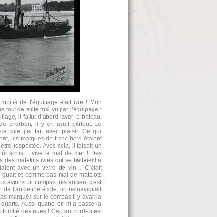
 moitié de l’équipage était ivre ! Mon
s tout de suite mal vu par l’équipage :
lage, il fallut d’abord laver le bateau,
e charbon, il y en avait partout. Le
 que j’ai fait avec plaisir. Ce qui
 pont, les marques de franc-bord étaient
être respectée. Avec cela, il faisait un
tôt sortis… vive le mal de mer ! Des
s des matelots ivres qui se battaient à
iaient avec un verre de vin… C’était
le quart et comme pas mal de matelots
ous avions un compas très ancien, c’est
it de l’ancienne école, on ne naviguait
as marqués sur le compas il y avait la
i-quarts. Aussi quand on m’a passé la
s tombé des nues ! Cap au nord-ouest