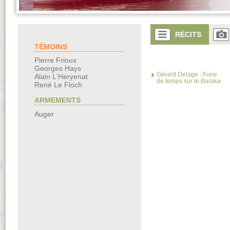
RÉCITS
TÉMOINS
Pierre Frioux
Georges Hays
Gérard Delage : Furie
Alain L'Heryenat
de temps sur le Baraka
René Le Floch
ARMEMENTS
Auger