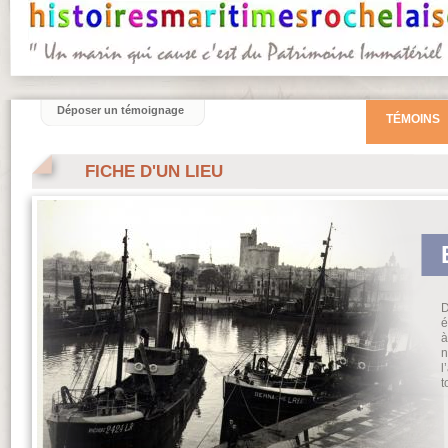
Déposer un témoignage
TÉMOINS
FICHE D'UN LIEU
D
é
à
n
l
t