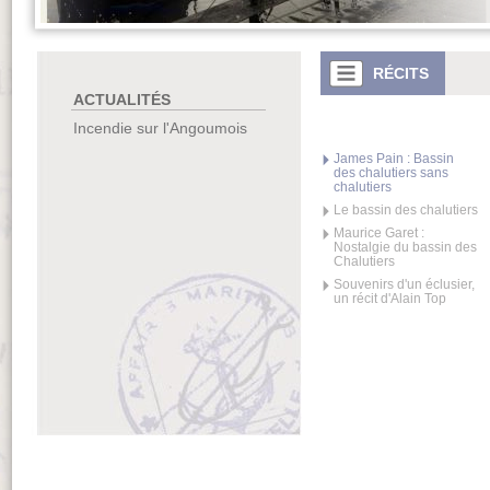
RÉCITS
ACTUALITÉS
Incendie sur l'Angoumois
James Pain : Bassin
des chalutiers sans
chalutiers
Le bassin des chalutiers
Maurice Garet :
Nostalgie du bassin des
Chalutiers
Souvenirs d'un éclusier,
un récit d'Alain Top