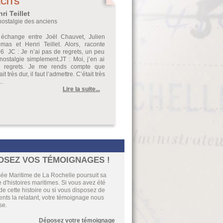
CITS
ri Teillet
nostalgie des anciens
échange entre Joël Chauvet, Julien
mas et Henri Teillet. Alors, raconte
6 JC : Je n’ai pas de regrets, un peu
nostalgie simplement.JT : Moi, j’en ai
 regrets. Je me rends compte que
ait très dur, il faut l’admettre. C’était très
..
Lire la suite...
OSEZ VOS TÉMOIGNAGES !
ée Maritime de La Rochelle poursuit sa
e d'histoires maritimes. Si vous avez été
de cette histoire ou si vous disposez de
ts la relatant, votre témoignage nous
se.
Déposez votre témoignage