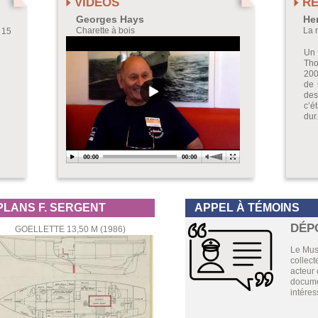
VIDÉOS
RÉ
Georges Hays
Hen
Charette à bois
La 
 15
Un 
Tho
200
de 
des
c’ét
dur.
PLANS F. SERGENT
APPEL À TÉMOINS
DÉP
GOELLETTE 13,50 M (1986)
Le Mus
collect
acteur 
documen
intéres