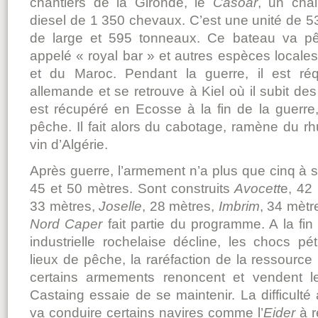
chantiers de la Gironde, le
Casoar
, un chal
diesel de 1 350 chevaux. C’est une unité de 5
de large et 595 tonneaux. Ce bateau va pê
appelé « royal bar » et autres espèces locales
et du Maroc. Pendant la guerre, il est réq
allemande et se retrouve à Kiel où il subit des
est récupéré en Ecosse à la fin de la guerre, 
pêche. Il fait alors du cabotage, ramène du r
vin d’Algérie.
Après guerre, l’armement n’a plus que cinq à 
45 et 50 mètres. Sont construits
Avocett
e, 42
33 mètres,
Joselle
, 28 mètres,
Imbrim
, 34 mètr
Nord Caper
fait partie du programme. A la fi
industrielle rochelaise décline, les chocs pét
lieux de pêche, la raréfaction de la ressource m
certains armements renoncent et vendent leu
Castaing essaie de se maintenir. La difficulté 
va conduire certains navires comme l’
Eider
à r