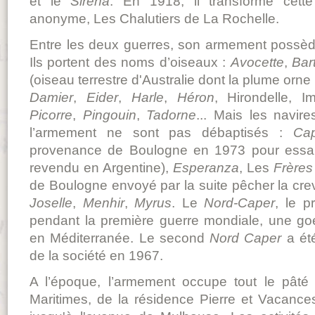
et le
Sirena
. En 1918, il transforme cette
anonyme, Les Chalutiers de La Rochelle.
Entre les deux guerres, son armement possède 
Ils portent des noms d’oiseaux :
Avocette
,
Bar
(oiseau terrestre d'Australie dont la plume orne 
Damier
,
Eider
,
Harle
,
Héron
, Hirondelle, 
Picorre
,
Pingouin
,
Tadorne
... Mais les navir
l’armement ne sont pas débaptisés :
Cap
provenance de Boulogne en 1973 pour essai
revendu en Argentine),
Esperanza
, Les
Frères
de Boulogne envoyé par la suite pêcher la cre
Joselle
,
Menhir
,
Myrus
. Le
Nord-Caper
, le p
pendant la première guerre mondiale, une goé
en Méditerranée. Le second
Nord Caper
a ét
de la société en 1967.
A l’époque, l’armement occupe tout le pâté
Maritimes, de la résidence Pierre et Vacance