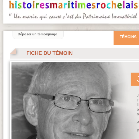
Déposer un témoignage
TÉMOINS
FICHE DU TÉMOIN
J
l
l
o
r
A
I